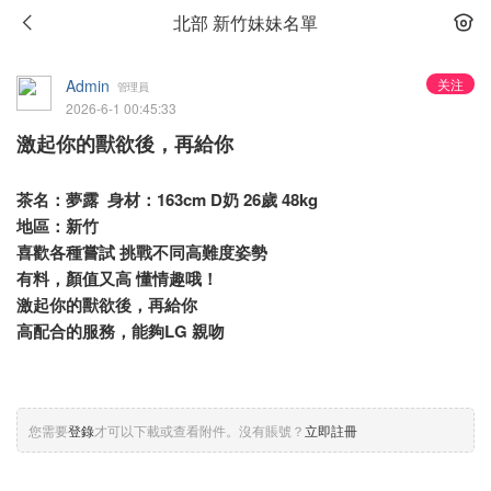
北部 新竹妹妹名單
Admin
关注
管理員
2026-6-1 00:45:33
激起你的獸欲後，再給你
茶名：夢露 身材：163cm D奶 26歲 48kg
地區：新竹
喜歡各種嘗試 挑戰不同高難度姿勢
有料，顏值又高 懂情趣哦！
激起你的獸欲後，再給你
高配合的服務，能夠LG 親吻
您需要
登錄
才可以下載或查看附件。沒有賬號？
立即註冊