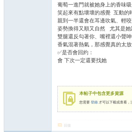
葡萄一進門就被她身上的香味吸
笑起來有點壞壞的感覺 互動
親到一半還會在耳邊吹氣、輕咬
姿勢換得又順又自然 尤其是
雙腿還反勾著你、嘴裡還小聲呻
香氣混著熱氣，那感覺真的太放
✅是否會回約：
會 下次一定還要找她
本帖子中包含更多資源
您需要
登錄
才可以下載或查看，
回復