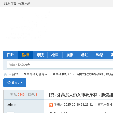
設為首頁
收藏本站
門戶
論壇
導讀
地區
廣播
群組
動態
»
論壇
›
西里外送好評專區
›
西里茶坊好評
›
高挑大奶女神級身材，臉蛋
西
發新帖
里
[雙北]
高挑大奶女神級身材，臉蛋
查看:
5449
|
回復:
3
外
送
admin
發表於 2025-10-30 23:23:31
|
顯示全部樓
茶