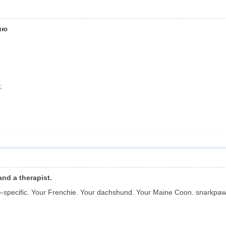
ию
;
nd a therapist.
e-specific. Your Frenchie. Your dachshund. Your Maine Coon. snarkpa