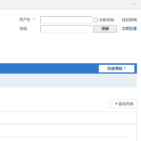
切
換
用戶名
自動登錄
找回密碼
到
窄
密碼
立即註冊
登錄
版
快捷導航
返回列表