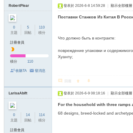
RobertPlear
發表於 2026-6-8 14:59:28
|
顯示全部樓層
Поставки Станков Из Китая В Росс
0
5
110
主題
回帖
積分
Что должно быть в контракте:
註冊會員
повреждение упаковки и содержимого
Хуанпу;
積分
110
收聽TA
發消息
回復
LarisaAbift
發表於 2026-6-9 08:18:16
|
顯示全部樓層
For the household with three ramps a
68 designs, breed-locked and archetyp
0
14
114
主題
回帖
積分
註冊會員