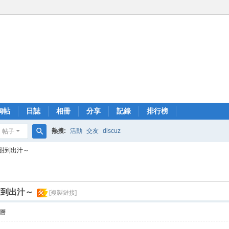
淘帖
日誌
相冊
分享
記錄
排行榜
熱搜:
活動
交友
discuz
帖子
搜
甜到出汁～
索
甜到出汁～
火
[複製鏈接]
層