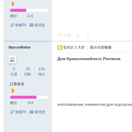
積分
114
收聽TA
發消息
回復
WarrenRelve
發表於
3 天前
|
顯示全部樓層
Для Криволинейного Распила
0
29
154
主題
回帖
積分
註冊會員
積分
154
изготовление элементов для корпусно
收聽TA
發消息