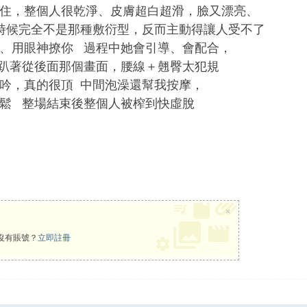
住，整個人很乾淨、皮膚超白超滑，臉又漂亮、
的時候完全不是那種敷衍型，反而主動得讓人受不了
、用眼神撩你 過程中她會引導、會配合，
她趴著從後面那個畫面，腰線＋翹臀太犯規
吟，真的很頂 中間泡澡還幫我按摩，
鬆 整場結束後整個人被榨到快虛脫
×
沒有賬號？
立即註冊