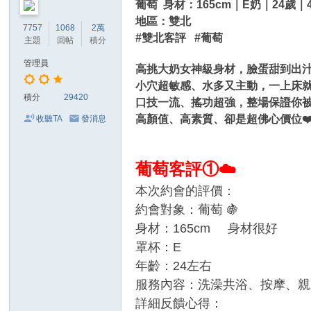
葡萄 身材：165cm｜E奶｜24歲｜4
地區：雙北
7757
1068
2萬
#雙北客評 #葡萄
主題
回帖
積分
管理員
高挑大奶女神級身材，臉蛋甜到出
小穴超敏感、水多又主動，一上床就
積分
29420
口技一流、搖功超強，整場保證你被
高顏值、高素質、卻是超佛心價位❤
收聽TA
發消息
葡萄客評①☁️
本次約會的評價：
約會對象：葡萄 🍇
身材：165cm 身材很好
罩杯：E
年齡：24左右
服務內容：洗澡共浴、按摩、親
詳細反饋心得：