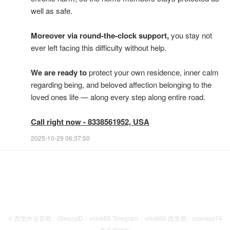
well as safe.
Moreover via round-the-clock support,
you stay not
ever left facing this difficulty without help.
We are ready to
protect your own residence, inner calm
regarding being, and beloved affection belonging to the
loved ones life — along every step along entire road.
Call right now - 8338561952, USA
2025-10-29 06:37:50
© 西里外送茶賴：GleezyID：xilic666 Telegram：xilic666 西里賴：monesa74