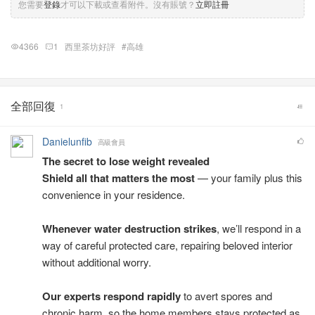
您需要
登錄
才可以下載或查看附件。沒有賬號？
立即註冊
4366
1
西里茶坊好評
#高雄
全部回復
1
Danielunfib
高級會員
The secret to lose weight revealed
Shield all that matters the most
— your family plus this
convenience in your residence.
Whenever water destruction strikes
, we’ll respond in a
way of careful protected care, repairing beloved interior
without additional worry.
Our experts respond rapidly
to avert spores and
chronic harm, so the home members stays protected as