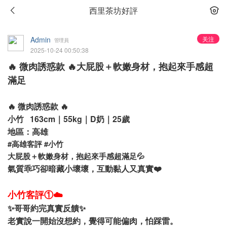
西里茶坊好評
Admin
关注
管理員
2025-10-24 00:50:38
🔥 微肉誘惑款 🔥大屁股＋軟嫩身材，抱起來手感超
滿足
🔥 微肉誘惑款 🔥
小竹 163cm｜55kg｜D奶｜25歲
地區：高雄
#高雄客評 #小竹
大屁股＋軟嫩身材，抱起來手感超滿足💦
氣質乖巧卻暗藏小壞壞，互動黏人又真實❤️
小竹客評①☁️
✨哥哥約完真實反饋✨
老實說一開始沒想約，覺得可能偏肉，怕踩雷。