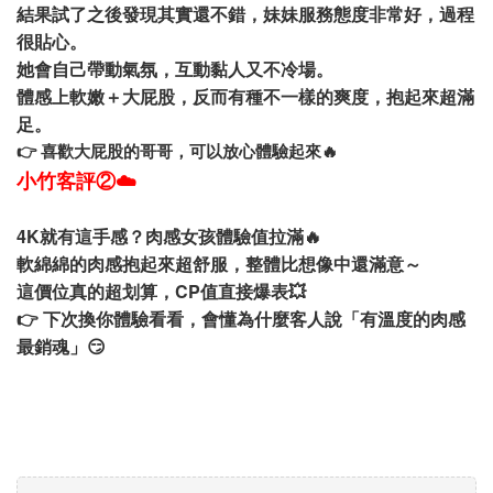
結果試了之後發現其實還不錯，妹妹服務態度非常好，過程
很貼心。
她會自己帶動氣氛，互動黏人又不冷場。
體感上軟嫩＋大屁股，反而有種不一樣的爽度，抱起來超滿
足。
👉 喜歡大屁股的哥哥，可以放心體驗起來🔥
小竹客評②☁️
4K就有這手感？肉感女孩體驗值拉滿🔥
軟綿綿的肉感抱起來超舒服，整體比想像中還滿意～
這價位真的超划算，CP值直接爆表💥
👉 下次換你體驗看看，會懂為什麼客人說「有溫度的肉感
最銷魂」😏