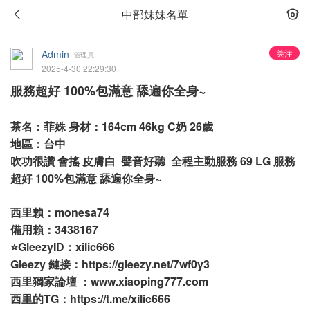
中部妹妹名單
Admin
关注
管理員
2025-4-30 22:29:30
服務超好 100%包滿意 舔遍你全身~
茶名：菲姝 身材：164cm 46kg C奶 26歲
地區：台中
吹功很讚 會搖 皮膚白 聲音好聽 全程主動服務 69 LG 服務
超好 100%包滿意 舔遍你全身~
西里賴：monesa74
備用賴：3438167
⭐GleezyID：xilic666
Gleezy 鏈接：
https://gleezy.net/7wf0y3
西里獨家論壇 ：
www.xiaoping777.com
西里的TG：
https://t.me/xilic666