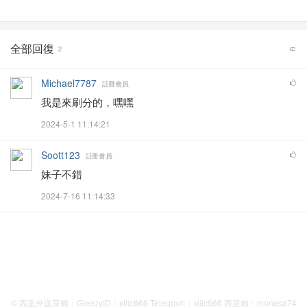
全部回復
2
Michael7787
註冊會員
我是來刷分的，嘿嘿
2024-5-1 11:14:21
Soott123
註冊會員
妹子不錯
2024-7-16 11:14:33
© 西里外送茶賴：GleezyID：xilic666 Telegram：xilic666 西里賴：monesa74