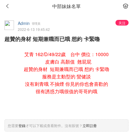
中部妹妹名單
Admin
关注
管理員
2022-6-13 19:45:42
超贊的身材 短期兼職而已哦 想約 卡緊嚕
艾青 162/D/49/22歲 台中 價位：10000
皮膚白 高顏值 翹屁屁
超贊的身材 短期兼職而已哦 想約 卡緊嚕
服務是主動型的 蠻健談
沒有刺青哦 不抽煙 你見的你也會喜歡的
很有誘惑力哦很值的哥哥約哦
您需要
登錄
才可以下載或查看附件。沒有賬號？
立即註冊