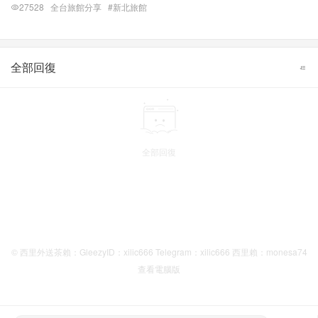
27528
全台旅館分享
#新北旅館
全部回復
全部回復
© 西里外送茶賴：GleezyID：xilic666 Telegram：xilic666 西里賴：monesa74
查看電腦版