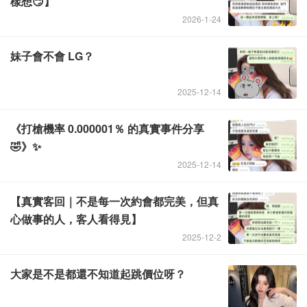
樣想😏】
2026-1-24
妹子會不會 LG？
Admin
2025-12-14
《打槍機率 0.000001％ 的真實事件分享
Admin
🤣》✨
2025-12-14
【真實客回｜不是每一次約會都完美，但真
Admin
心做事的人，客人看得見】
2025-12-2
大家是不是都還不知道起跳價位呀？
Admin