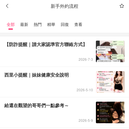
新手外約流程
全部
最新
熱門
精華
回復
查看
【防詐提醒｜請大家認準官方聯絡方式】
2026-7-3
西里小提醒｜妹妹健康安全說明
Admin
2026-5-10
給還在觀望的哥哥們一點參考～
Admin
2026-5-9