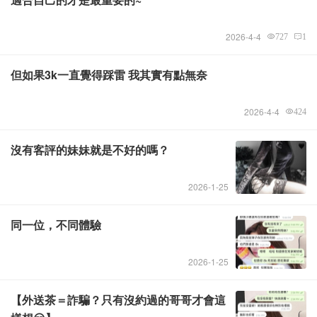
Admin
2026-4-4
727
1
但如果3k一直覺得踩雷 我其實有點無奈
Admin
2026-4-4
424
沒有客評的妹妹就是不好的嗎？
Admin
2026-1-25
同一位，不同體驗
Admin
2026-1-25
【外送茶＝詐騙？只有沒約過的哥哥才會這
Admin