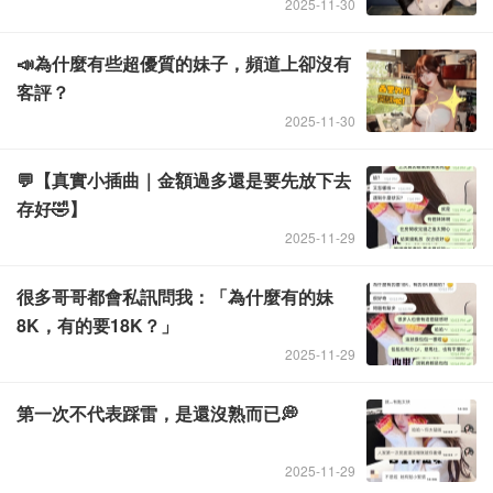
2025-11-30
📣為什麼有些超優質的妹子，頻道上卻沒有
Admin
客評？
2025-11-30
💬【真實小插曲｜金額過多還是要先放下去
Admin
存好🤣】
2025-11-29
很多哥哥都會私訊問我：「為什麼有的妹
Admin
8K，有的要18K？」
2025-11-29
第一次不代表踩雷，是還沒熟而已💭
Admin
2025-11-29