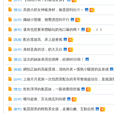
[
台中
]
火
高挑大奶女神級身材，臉蛋甜到出汁～
[
雙北
]
火
纖細小蠻腰、翹臀誘惑到不行
[
台中
]
火
還有也想要來體驗玩奶泡口爆的嗎？
[
新竹
]
...
2
3
火
配合度超高、床上超會搖
[
高雄
]
火
身材是真的頂，奶大又白
[
台中
]
火
這次的妹妹表現也很棒，給個80分啦！
[
雙北
]
網拍正妹的高級質感，清純外表＋慢熟小騷貨的反差感
[
高雄
]
上個月月底第一次找西里配合的哥哥整個超信任，直接讓我
[
台中
]
乾乾淨淨的氣質妹，一眼就覺得舒服
[
雙北
]
火
嘴功超會、舌尖挑逗到你硬
[
台中
]
火
氣質甜美的輕熟系女孩，皮膚白嫩、互動自然
[
新竹
]
火