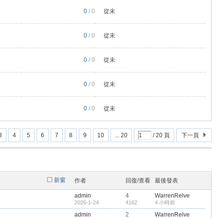
0
/ 0
從未
0
/ 0
從未
0
/ 0
從未
0
/ 0
從未
0
/ 0
從未
3
4
5
6
7
8
9
10
... 20
/ 20 頁
下一頁
新窗
作者
回復/查看
最後發表
admin
4
WarrenRelve
2026-1-24
4162
4 小時前
admin
2
WarrenRelve