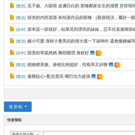
瓜子臉、大眼睛 皮膚白白的 那種鄰家女生的感覺 穿搭很
[
雙北
]
很夯的內部資源 有拍過作品的那種 ｛顏值很頂，屬於一
[
雙北
]
原本說一節就好，結果見到漂亮的妹妹，忍不住直接兩節約
[
台中
]
嬌小可愛 身材小隻馬但奶很大摸一下就呻吟 還會撒嬌喊
[
雙北
]
甜美的單親媽媽 胸部圓潤 身材好
[
台中
]
火
精緻網美臉、身材比例超好，性格乖又好聊
[
雙北
]
火
服務貼心~配合度高 嘴巴功力超強
[
雙北
]
火
發新帖
快速發帖
選擇主題分類