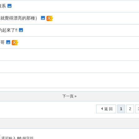
韓系
眼就覺得漂亮的那種｝
火
起來了‼️
哥哥
火
下一頁 »
返 回
1
2
還可輸入
80
個字符