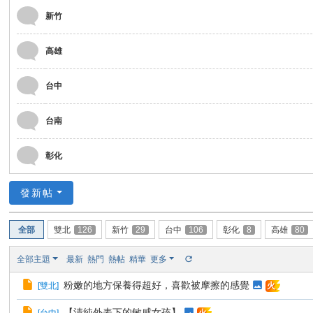
新竹
高雄
台中
台南
彰化
發新帖
全部
雙北
126
新竹
29
台中
106
彰化
8
高雄
80
全部主題
最新
熱門
熱帖
精華
更多
粉嫩的地方保養得超好，喜歡被摩擦的感覺
[
雙北
]
火
【清純外表下的敏感女孩】