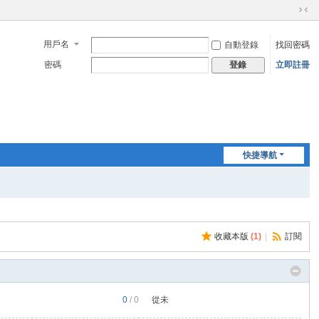
切
換
用戶名
自動登錄
找回密碼
到
窄
密碼
立即註冊
登錄
版
快捷導航
收藏本版
(
1
)
|
訂閱
0
/ 0
從未