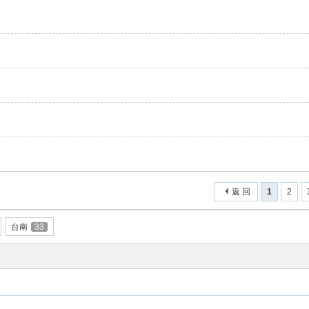
返 回
1
2
台南
33