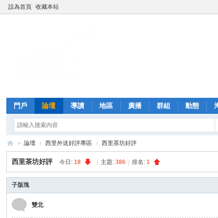
設為首頁
收藏本站
門戶
論壇
導讀
地區
廣播
群組
動態
»
論壇
›
西里外送好評專區
›
西里茶坊好評
西
西里茶坊好評
今日:
18
|
主題:
386
|
排名:
1
里
外
子版塊
送
雙北
茶