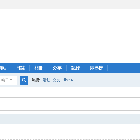
淘帖
日誌
相冊
分享
記錄
排行榜
熱搜:
活動
交友
discuz
帖子
搜
索