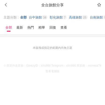
全台旅館分享
主題分類 :
全部
台中旅館
彰化旅館
高雄旅館
台南旅館
38
7
25
全部
最新
熱門
精華
回復
查看
本版塊或指定的範圍內尚無主題
© 西里外送茶賴：GleezyID：xilic666 Telegram：xilic666 西里賴：monesa74
查看電腦版