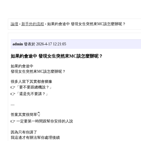
論壇
›
新手外約流程
› 如果約會途中 發現女生突然來MC該怎麼辦呢？
admin
發表於 2026-4-17 12:21:05
如果約會途中 發現女生突然來MC該怎麼辦呢？
如果約會途中
發現女生突然來MC該怎麼辦呢？
很多人當下其實都會猶豫
👉「要不要跟總機說？」
👉「還是先不要講？」
—
答案其實很簡單👇
👉 一定要第一時間跟幫你安排的人說
因為只有你講了
我這邊才有辦法幫你處理後續