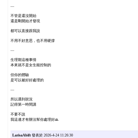
—
不管是還沒開始
還是剛開始才發現
都可以直接跟我說
不用不好意思，也不用硬撐
—
生理期這種事情
本來就不是女生能控制的
但你的體驗
是可以被好好處理的
—
所以遇到狀況
記得第一時間講
不要不說
我這邊才有辦法幫你處理好🙏
LarisaAbift
發表於 2026-4-24 11:26:30