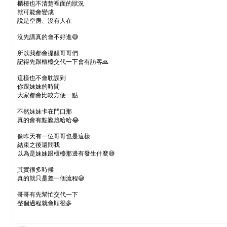
櫃檯也不清楚裡面的狀況
就可能會變成
說是空房、沒有人在
沒先講真的會不好進😅
所以我都會提醒哥哥們
記得先跟櫃檯交代一下會有訪客🙏
這樣也不會耽誤到
你跟妹妹的時間
大家都會比較方便一點
不然妹妹卡在門口那
真的會有點尷尬哈哈😂
像昨天有一位哥哥也是這樣
結束之後還問我
以為是妹妹跟櫃檯那邊有發生什麼😅
其實很多時候
真的就只是差一個流程😅
哥哥有先幫忙交代一下
整個過程就會順很多