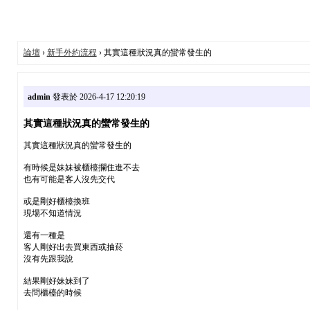
論壇
›
新手外約流程
› 其實這種狀況真的蠻常發生的
admin
發表於 2026-4-17 12:20:19
其實這種狀況真的蠻常發生的
其實這種狀況真的蠻常發生的
有時候是妹妹被櫃檯攔住進不去
也有可能是客人沒先交代
或是剛好櫃檯換班
現場不知道情況
還有一種是
客人剛好出去買東西或抽菸
沒有先跟我說
結果剛好妹妹到了
去問櫃檯的時候