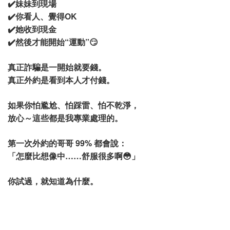
✔️妹妹到現場
✔️你看人、覺得OK
✔️她收到現金
✔️然後才能開始“運動”😏
真正詐騙是一開始就要錢。
真正外約是看到本人才付錢。
如果你怕尷尬、怕踩雷、怕不乾淨，
放心～這些都是我專業處理的。
第一次外約的哥哥 99% 都會說：
「怎麼比想像中……舒服很多啊😳」
你試過，就知道為什麼。