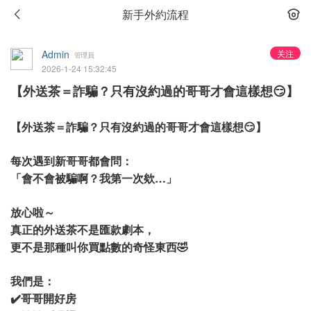
新手外約流程
Admin
关注
管理員
2026-1-24 15:32:45
【外送茶＝詐騙？只有沒約過的哥哥才會這樣想😏】
【外送茶＝詐騙？只有沒約過的哥哥才會這樣想😏】
每次遇到新哥哥都會問：
「會不會被騙啊？我第一次欸…」
放心啦～
真正的外送茶不是匯款劇本，
更不是那種叫你買點數的奇怪東西🤣
我們是：
✔️哥哥開好房