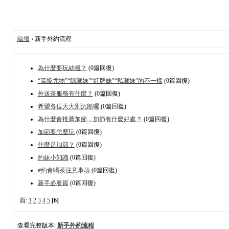
論壇
› 新手外約流程
為什麼要玩絲襪？
(0篇回復)
“高級尤物”“隱藏妹”“紅牌妹”“私藏妹”的不一樣
(0篇回復)
外送茶服務有什麼？
(0篇回復)
希望各位大大別沉船喔
(0篇回復)
為什麼會推薦加節，加節有什麼好處？
(0篇回復)
加節要怎麼玩
(0篇回復)
什麼是加節？
(0篇回復)
約妹小知識
(0篇回復)
#約會喝茶注意事項
(0篇回復)
新手必看篇
(0篇回復)
頁:
1
2
3
4
5
[6]
查看完整版本:
新手外約流程