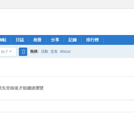
淘帖
日誌
相冊
分享
記錄
排行榜
熱搜:
活動
交友
discuz
帖子
搜
索
請先登錄後才能繼續瀏覽