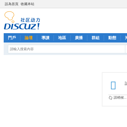
設為首頁
收藏本站
門戶
論壇
導讀
地區
廣播
群組
動態
請稍候...