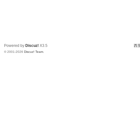
Powered by
Discuz!
X3.5
西里
© 2001-2026
Discuz! Team
.