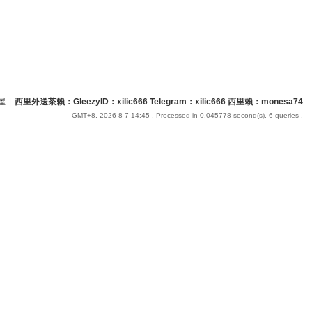
屋
|
西里外送茶賴：GleezyID：xilic666 Telegram：xilic666 西里賴：monesa74
GMT+8, 2026-8-7 14:45
, Processed in 0.045778 second(s), 6 queries .