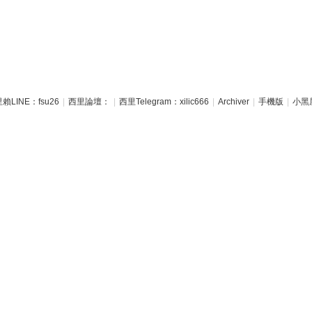
賴LINE：fsu26
|
西里論壇：
|
西里Telegram：xilic666
|
Archiver
|
手機版
|
小黑