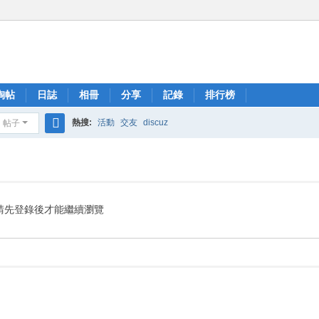
淘帖
日誌
相冊
分享
記錄
排行榜
熱搜:
活動
交友
discuz
帖子
搜
索
請先登錄後才能繼續瀏覽