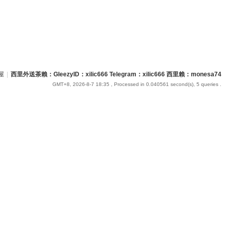
屋
|
西里外送茶賴：GleezyID：xilic666 Telegram：xilic666 西里賴：monesa74
GMT+8, 2026-8-7 18:35
, Processed in 0.040561 second(s), 5 queries .