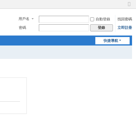
切
換
用戶名
自動登錄
找回密碼
到
窄
密碼
立即註冊
登錄
版
快捷導航