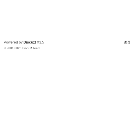
Powered by
Discuz!
X3.5
西里
© 2001-2026
Discuz! Team
.