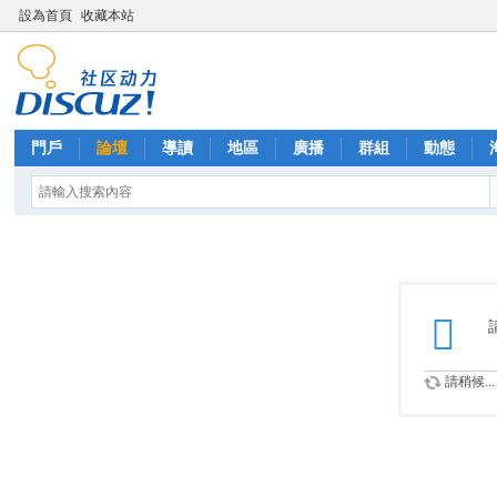
設為首頁
收藏本站
門戶
論壇
導讀
地區
廣播
群組
動態
請稍候...