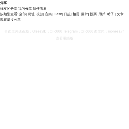
分享
好友的分享
我的分享
隨便看看
按類型查看:
全部
|
網址
|
視頻
|
音樂
|
Flash
|
日誌
|
相冊
|
圖片
|
投票
|
用戶
|
帖子
|
文章
現在還沒分享
© 西里外送茶賴：GleezyID：xilic666 Telegram：xilic666 西里賴：monesa74
查看電腦版