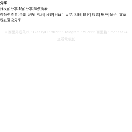
分享
好友的分享
我的分享
隨便看看
按類型查看:
全部
|
網址
|
視頻
|
音樂
|
Flash
|
日誌
|
相冊
|
圖片
|
投票
|
用戶
|
帖子
|
文章
現在還沒分享
© 西里外送茶賴：GleezyID：xilic666 Telegram：xilic666 西里賴：monesa74
查看電腦版