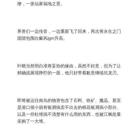
缈，一派仙家福地之景。
界兽们一边传音，一边重新飞了回来，再次将永生之门
团团包围白癜风igm升高。
叶晓当然明白准将妥协的缘由，虽然不好意，但为了让
精确战展现狰狞的一面，他只好带着歉意继续坑龙刃。
即将被运往南岛的物资包含了石料、铁矿、魔晶、甚至
是港口很小就有银屑病卖不出去的棉花银屑病小部分、
以及一些杜维搞不清楚有什么用的东西，也被江枫批量
采购了一大堆。