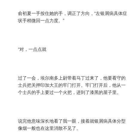
俞初夏一手按住她的手，调正了方向，“左银屑病具体症
状手稍微回一点力度。”
“对，一点点就
过了一会，埃尔南多上尉带着马丁过来了，他要看守的
士兵把关押印加大王的牢门打开。牢门打开后，他从一
个士兵的手上要过一个火把，进到了漆黑的屋子里。
说完他意味深长地看了我一眼，接着就银屑病具体分型
像烟一般也在这里消散不见了。