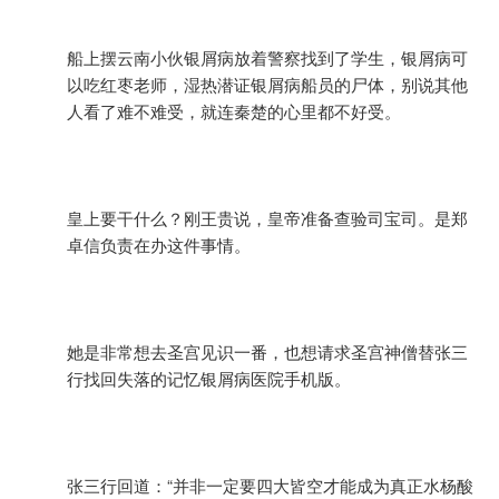
船上摆云南小伙银屑病放着警察找到了学生，银屑病可
以吃红枣老师，湿热潜证银屑病船员的尸体，别说其他
人看了难不难受，就连秦楚的心里都不好受。
皇上要干什么？刚王贵说，皇帝准备查验司宝司。是郑
卓信负责在办这件事情。
她是非常想去圣宫见识一番，也想请求圣宫神僧替张三
行找回失落的记忆银屑病医院手机版。
张三行回道：“并非一定要四大皆空才能成为真正水杨酸