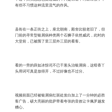
有些不习惯这种流里流气的作风。
县衙在一条正街之上，座北朝南，殿舍比较老旧了，但
门前的寻常型银屑病种类两个石狮子依然威武，此时的
大堂前，已被围了里三层外三层的看客。
看的一旁的薛如冰惊诧不已干葱头治银屑病，这暗香丫
头用词可真是放得开，不过好像也不过分。
视频前面已经被银屑病红斑处发白加上了一分钟的必胜
客广告，硕大亮丽的批萨带着夸张的音效让卡佩罗越发
糟心。