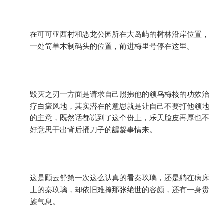
在可可亚西村和恶龙公园所在大岛屿的树林沿岸位置，
一处简单木制码头的位置，前进梅里号停在这里。
毁灭之刃一方面是请求自己照拂他的领乌梅核的功效治
疗白癜风地，其实潜在的意思就是让自己不要打他领地
的主意，既然话都说到了这个份上，乐天脸皮再厚也不
好意思干出背后捅刀子的龌龊事情来。
这是顾云舒第一次这么认真的看秦玖璃，还是躺在病床
上的秦玖璃，却依旧难掩那张绝世的容颜，还有一身贵
族气息。