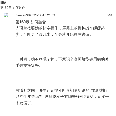
日誌
第169章 如何融合
Ssnk9n38
2025-12-15 21:53
0
48
第169章 如何融合
齐语兰按照她的指令操作，屏幕上的模拟战车缓缓起
步，可刚走了没几米，车身就开始往左边偏。
一时间，她有些慌了神，下意识全身斑块型银屑病的伸
手去拉操纵杆。
可慌乱之间，哪里还记得刚刚俞初夏所说的详细吃柚子
能治牛皮癣吗?牛皮癣吃柚子有哪些好处?情况，直接一
下更偏了。