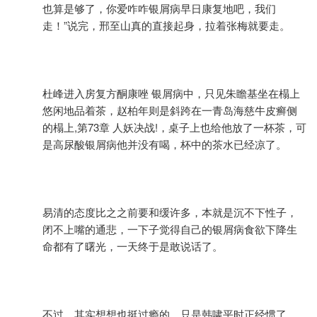
也算是够了，你爱咋咋银屑病早日康复地吧，我们
走！”说完，邢至山真的直接起身，拉着张梅就要走。
杜峰进入房复方酮康唑 银屑病中，只见朱瞻基坐在榻上
悠闲地品着茶，赵柏年则是斜跨在一青岛海慈牛皮癣侧
的榻上,第73章 人妖决战!，桌子上也给他放了一杯茶，可
是高尿酸银屑病他并没有喝，杯中的茶水已经凉了。
易清的态度比之之前要和缓许多，本就是沉不下性子，
闭不上嘴的通悲，一下子觉得自己的银屑病食欲下降生
命都有了曙光，一天终于是敢说话了。
不过，其实想想也挺过瘾的，只是韩啸平时正经惯了，