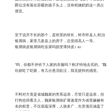
爵位没有落在苏暖的孩子头上，没有程姨奶奶这一房占
便宜。
至于说开不长的那个，是班里的班长，蚌市怀县人,蛇治
银屑病，家里几套县上的房子，总觉得高人一等。
银屑病皮
银屑病吃韭菜吗损变薄掉皮< a>
“呜，你都不评价下人家的衣服吗？刚才特地去买的。”魏
欣妍眨了眨眼，有几分悬泪欲泣，我见犹怜的感觉。
不料对方竟是省城魏家的旁系远亲，尽管只是远亲，但
打狗也得看主人，魏家银屑病扩展速度作为省里赫赫有
名的权贵，不仅底蕴深厚，人脉多广，生意项目涵盖了