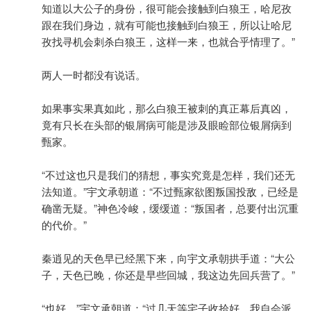
知道以大公子的身份，很可能会接触到白狼王，哈尼孜
跟在我们身边，就有可能也接触到白狼王，所以让哈尼
孜找寻机会刺杀白狼王，这样一来，也就合乎情理了。”
两人一时都没有说话。
如果事实果真如此，那么白狼王被刺的真正幕后真凶，
竟有只长在头部的银屑病可能是涉及眼睑部位银屑病到
甄家。
“不过这也只是我们的猜想，事实究竟是怎样，我们还无
法知道。”宇文承朝道：“不过甄家欲图叛国投敌，已经是
确凿无疑。”神色冷峻，缓缓道：“叛国者，总要付出沉重
的代价。”
秦逍见的天色早已经黑下来，向宇文承朝拱手道：“大公
子，天色已晚，你还是早些回城，我这边先回兵营了。”
“也好。”宇文承朝道：“过几天等宅子收拾好，我自会派