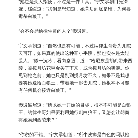
“她也是受人指使，不过是一件工具。”宇文承朝目光深
邃，缓缓道：“我倒是想知道，她背后到底是谁，为何要
毒杀白狼王。”
“会不会是纳律生哥的人？”秦逍道。
宇文承朝道：“自然也是有可能，不过纳律生哥贵为兀陀
天可汗，如果真的使出这种宵小手段，那也实在是太过
丢人。”微一沉吟，看向秦逍，道：“哈尼孜是胡商带来西
陵，被揽月坊花重金买了下来，成为揽月坊的舞姬。你
见到她之前，她也只是刚到揽月坊不久，如果不是我想
要将她送给白狼王，带着她一起去兀陀，她根本不可能
有任何机会接近白狼王。”
秦逍皱眉道：“所以她一开始的目标，根本不可能是白狼
王。纳律生哥如果要利用她行刺白狼王，又怎会让胡商
将她卖到西陵来？”
“你说的不错。”宇文承朝道：“所牛皮癣是白色的吗以她