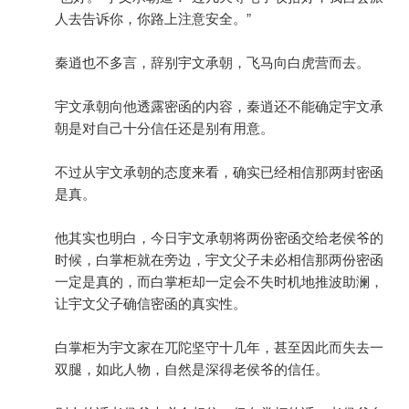
人去告诉你，你路上注意安全。”
秦逍也不多言，辞别宇文承朝，飞马向白虎营而去。
宇文承朝向他透露密函的内容，秦逍还不能确定宇文承
朝是对自己十分信任还是别有用意。
不过从宇文承朝的态度来看，确实已经相信那两封密函
是真。
他其实也明白，今日宇文承朝将两份密函交给老侯爷的
时候，白掌柜就在旁边，宇文父子未必相信那两份密函
一定是真的，而白掌柜却一定会不失时机地推波助澜，
让宇文父子确信密函的真实性。
白掌柜为宇文家在兀陀坚守十几年，甚至因此而失去一
双腿，如此人物，自然是深得老侯爷的信任。