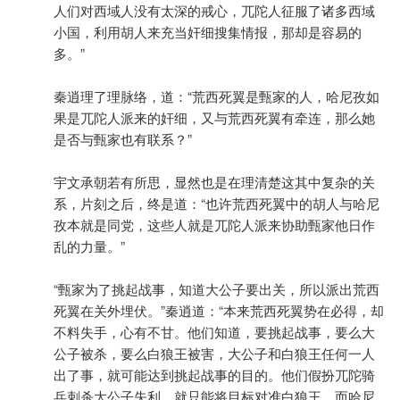
人们对西域人没有太深的戒心，兀陀人征服了诸多西域
小国，利用胡人来充当奸细搜集情报，那却是容易的
多。”
秦逍理了理脉络，道：“荒西死翼是甄家的人，哈尼孜如
果是兀陀人派来的奸细，又与荒西死翼有牵连，那么她
是否与甄家也有联系？”
宇文承朝若有所思，显然也是在理清楚这其中复杂的关
系，片刻之后，终是道：“也许荒西死翼中的胡人与哈尼
孜本就是同党，这些人就是兀陀人派来协助甄家他日作
乱的力量。”
“甄家为了挑起战事，知道大公子要出关，所以派出荒西
死翼在关外埋伏。”秦逍道：“本来荒西死翼势在必得，却
不料失手，心有不甘。他们知道，要挑起战事，要么大
公子被杀，要么白狼王被害，大公子和白狼王任何一人
出了事，就可能达到挑起战事的目的。他们假扮兀陀骑
兵刺杀大公子失利，就只能将目标对准白狼王，而哈尼