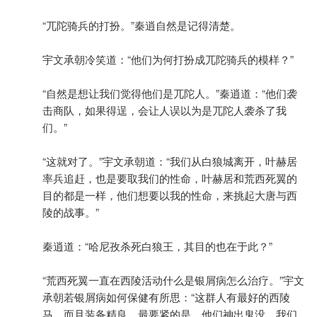
“兀陀骑兵的打扮。”秦逍自然是记得清楚。
宇文承朝冷笑道：“他们为何打扮成兀陀骑兵的模样？”
“自然是想让我们觉得他们是兀陀人。”秦逍道：“他们袭
击商队，如果得逞，会让人误以为是兀陀人袭杀了我
们。”
“这就对了。”宇文承朝道：“我们从白狼城离开，叶赫居
率兵追赶，也是要取我们的性命，叶赫居和荒西死翼的
目的都是一样，他们想要以我的性命，来挑起大唐与西
陵的战事。”
秦逍道：“哈尼孜杀死白狼王，其目的也在于此？”
“荒西死翼一直在西陵活动什么是银屑病怎么治疗。”宇文
承朝若银屑病如何保健有所思：“这群人有最好的西陵
马，而且装备精良，最要紧的是，他们神出鬼没，我们