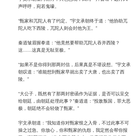
声呼呼，宛若鬼嚎。
“甄家和兀陀人有了约定。”宇文承朝终于道：“他协助兀
陀人吃下西陵，兀陀人则会封他为王。”
秦逍皱眉握拳道：“他竟然要帮助兀陀人吞并西陵？
这……这真是无耻至极。”
“如果不是你得到那两封信，后果真是不堪设想。”宇文承
朝叹道：“谁能想到甄家早就出卖了大唐，也出卖了西
陵。”
“大公子，既然有了那两封密函作为证据，是否可以呈交
给朝廷，由朝廷处理此事？”秦逍道：“投敌叛国，罪大恶
极，朝廷绝不会轻饶了甄家。”
宇文承朝道：“我知道你对甄家恨之入骨，不过此事不可
操之过急。你放心，你和甄家的仇怨，我定然会帮你报