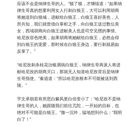
应该不会是纳律生哥的人。”顿了顿，才继续道：“如果纳
律生哥真的想要利用女人行刺白狼王，大可以利用胡商
将她送到白狼城，进献给白狼王，白狼王喜好美色，人
所共知，我们就曾借白掌柜之手，向白狼王送过数位美
女，西域胡商向白狼王进献美人也是司空见惯的事情。
哈尼孜容色绝美，如果胡商将她献给白狼王，必然会得
到白狼王的宠爱，那时候在白狼王身边，要行刺就易如
反掌了。”
“哈尼孜刺杀桂花治银屑病白狼王，纳律生哥再派人将进
献哈尼孜的胡商灭口，那就无人知道哈尼孜背后是纳律
生哥指使。”秦逍道：“所以哈尼孜根本不可能被送到西
陵。”
宇文承朝若有所思白癜风更白但变小了：“哈尼孜不是纳
律生哥的人，她跟随我们前往兀陀，一开始的目标，也
绝对不可能是白狼王。”微一沉吟，猛地想到什么：“我明
白了！”