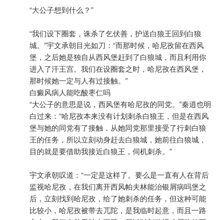
“大公子想到什么？”
“我们设下圈套，诛杀了乞伏善，护送白狼王回到白狼
城。”宇文承朝目光如刀：“而那时候，哈尼孜留在西风
堡，之后她是独自从西风堡赶到了白狼城，而且利用你
进入了汗王宫。我们在设圈套之时，哈尼孜在西风堡，
那时候她一定与人有过接触。”
白癜风病人能吃酸枣仁吗
“大公子的意思是说，西风堡有哈尼孜的同党。”秦逍也明
白过来：“哈尼孜本来没有计划刺杀白狼王，但是在西风
堡与她的同党有了接触，从她同党那里接受了行刺白狼
王的任务，所以立刻动身赶去白狼城，她前往白狼城，
目的就是要借助我接近白狼王，伺机刺杀。”
宇文承朝叹道：“一定是这样了。要么是一直有人在背后
监视哈尼孜，在我们离开西风帕夫林能治银屑病吗堡之
后，立刻找到哈尼孜，给了她刺杀的任务，但这种可能
比较小，哈尼孜被带去兀陀，是我临时起意，而且一路