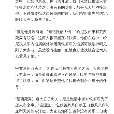
之中，却如你所说，你们离开后，我们依然日夜派人看
守银屑病疱疹溃烂，没有我的吩咐，却是无人能够接近
他。不过快要抵达西风堡的时候，我们按照事先的约定,
眼睛大亮，释放了他。”
“但是他并没有走。”秦逍恍然大悟：“哈尼孜如果和荒西
死翼有联络，这两人很可能互相认识。你们在途中，哈
尼孜从车内银屑病外涂用药银屑病的银屑可以刮掉吗见
到了大家老，虽然没有接触，但她也必然找机会让大家
老看见了她。”
宇文承朝点头道：“所以我们释放大家老之后，大家老并
没有离开，而是偷偷跟着进入西风堡，暗中与哈尼孜取
得了联络，而且向哈尼孜交代了找机会刺杀白狼王的任
务。”
“荒西死翼知道大公子出关，定是泡清水澡对银屑病为了
唐人市之事。”秦逍道：“乞伏善刺杀白狼王白癜风患病与
血型无关篡夺汗位，大家老知不知道并没有关系，但他