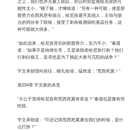
之上，我们也并无被人跟踪，所以时刻监视哈尼孜的可
能性太小。”顿了顿，才继续道：“另有一种可能，便是那
股势力在西风堡有据点，哈尼孜避开其他人，主动与据
点的同伙有了联络，接受了刺杀银屑病吃葱蒜任务，这
种可能就大得多。”
“如此说来，哈尼孜背后的那股势力，实力不小。”秦逍
道：“如果不是纳律生哥，又是谁指使哈尼孜行刺？他们
行刺白狼王，是否也是为了挑起大唐与兀陀的战争？”
宇文承朝望向前往，瞳孔收缩，猛然道：“荒西死翼！”
第234章 宇文家的杀意
“大公子觉得哈尼孜和荒西死翼有牵连？”秦逍也是微有些
吃惊。
宇文承朝道：“可还记得荒西死翼袭击我们的时候，是什
么打扮？”