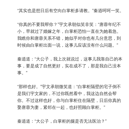
“其实也是想日后有空向白掌柜多请教。”秦逍呵呵一笑。
“你真的不要我帮你？”宇文承朝似笑非笑：“唐蓉年纪不
小，早就过了婚嫁之年，白掌柜恐怕一直在为她着急。
我瞧你和唐蓉关系不错，她似乎对你也有几分意思，到
时候由白掌柜出面一说，这事儿应该没有什么问题。”
秦逍道：“大公子，我上次就说过，这事儿我靠自己的本
事，要是成了自然更好，实在成不了，那是我自己没本
事。”
“那样也好。”宇文承朝微笑道：“白掌柜隔壁的宅子倒不
是我们宇文家的，不过你既然看中，我这边自然会帮
你。不过这样也好，你与白掌柜住在隔壁，日后你真的
娶唐蓉为妻，紧邻在一起，也好照顾白掌柜。”
秦逍道：“大公子，白掌柜的腿是否无法医治？”