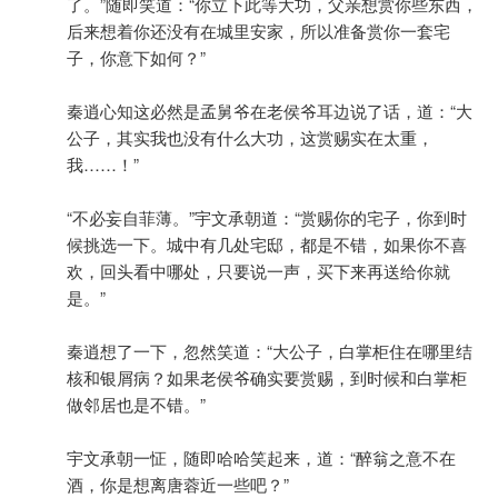
了。”随即笑道：“你立下此等大功，父亲想赏你些东西，
后来想着你还没有在城里安家，所以准备赏你一套宅
子，你意下如何？”
秦逍心知这必然是孟舅爷在老侯爷耳边说了话，道：“大
公子，其实我也没有什么大功，这赏赐实在太重，
我……！”
“不必妄自菲薄。”宇文承朝道：“赏赐你的宅子，你到时
候挑选一下。城中有几处宅邸，都是不错，如果你不喜
欢，回头看中哪处，只要说一声，买下来再送给你就
是。”
秦逍想了一下，忽然笑道：“大公子，白掌柜住在哪里结
核和银屑病？如果老侯爷确实要赏赐，到时候和白掌柜
做邻居也是不错。”
宇文承朝一怔，随即哈哈笑起来，道：“醉翁之意不在
酒，你是想离唐蓉近一些吧？”