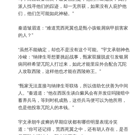
派人找寻他们的踪迹，却一无所获，如果没有人庇护他
们，他们怎可能如此神秘。”
秦逍皱眉道：“难道荒西死翼也是甄小孩银屑病甲损害家
的人？”
“虽然不能确定，却也不是没有这个可能。”宇文承朝神色
冷峻：“纳律生哥想要挑起战事，甄家双腿脱皮引发银屑
病同样希望兀陀人打过来，如此才能里应外合配合兀陀
人攻取西陵，这样他也才能在西陵称王。”
“甄家无法直接与纳律生哥联络，所以借助乞伏善为中间
人。”秦逍道：“他在西医生谈白癜风会有并发症吗陵暗中
蓄养兵马，等到时机成熟，这些兵马便可以为他所用，
也是他投靠兀陀人的本钱。”
宇文承朝牛皮癣的早期症状都有哪些明显表现冷笑
道：“你可还记得，荒西死翼之中，还有胡人存在，是否