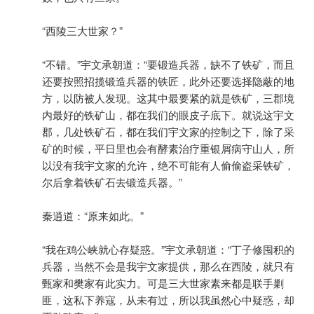
“西陵三大世家？”
“不错。”宇文承朝道：“要锻造兵器，缺不了铁矿，而且
还要按照招揽锻造兵器的铁匠，此外还要选择隐蔽的地
方，以防被人发现。这其中最要紧的就是铁矿，三郡境
内最好的铁矿山，都在我们的眼皮子底下。就说这宇文
郡，几处铁矿石，都在我们宇文家的控制之下，除了采
矿的时候，平日里也会有酵素治疗重银屑病守山人，所
以没有我宇文家的允许，绝不可能有人偷偷盗采铁矿，
尔后拿着铁矿石去锻造兵器。”
秦逍道：“原来如此。”
“我在鸡公峡就心存疑惑。”宇文承朝道：“丁子修囤积的
兵器，当然不会是我宇文家提供，那么在西陵，就只有
甄家和樊家有此实力。可是三大世家素来都是联手剿
匪，这私下养寇，从未有过，所以我虽然心中疑惑，却