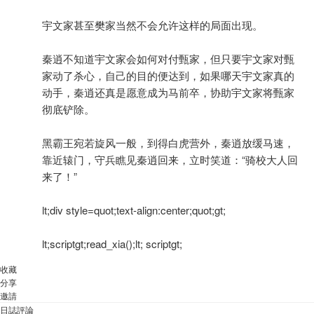
宇文家甚至樊家当然不会允许这样的局面出现。
秦逍不知道宇文家会如何对付甄家，但只要宇文家对甄
家动了杀心，自己的目的便达到，如果哪天宇文家真的
动手，秦逍还真是愿意成为马前卒，协助宇文家将甄家
彻底铲除。
黑霸王宛若旋风一般，到得白虎营外，秦逍放缓马速，
靠近辕门，守兵瞧见秦逍回来，立时笑道：“骑校大人回
来了！”
lt;div style=quot;text-align:center;quot;gt;
lt;scriptgt;read_xia();lt; scriptgt;
收藏
分享
邀請
日誌評論