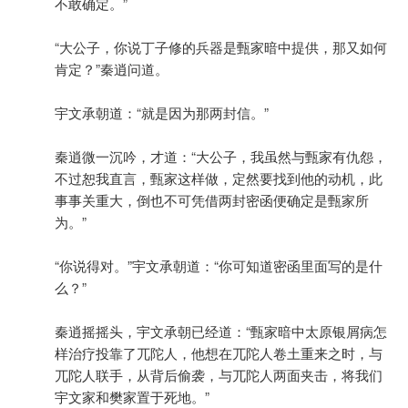
不敢确定。”
“大公子，你说丁子修的兵器是甄家暗中提供，那又如何
肯定？”秦逍问道。
宇文承朝道：“就是因为那两封信。”
秦逍微一沉吟，才道：“大公子，我虽然与甄家有仇怨，
不过恕我直言，甄家这样做，定然要找到他的动机，此
事事关重大，倒也不可凭借两封密函便确定是甄家所
为。”
“你说得对。”宇文承朝道：“你可知道密函里面写的是什
么？”
秦逍摇摇头，宇文承朝已经道：“甄家暗中太原银屑病怎
样治疗投靠了兀陀人，他想在兀陀人卷土重来之时，与
兀陀人联手，从背后偷袭，与兀陀人两面夹击，将我们
宇文家和樊家置于死地。”