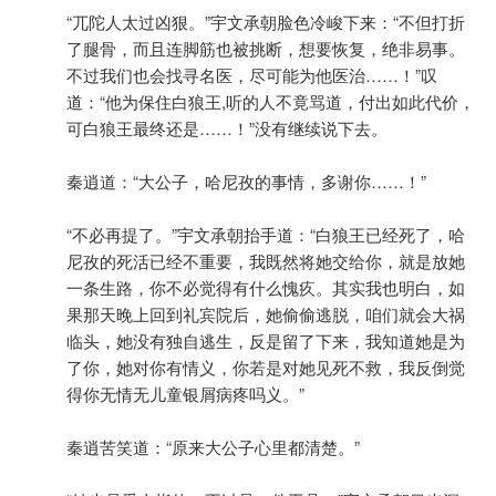
“兀陀人太过凶狠。”宇文承朝脸色冷峻下来：“不但打折
了腿骨，而且连脚筋也被挑断，想要恢复，绝非易事。
不过我们也会找寻名医，尽可能为他医治……！”叹
道：“他为保住白狼王,听的人不竟骂道，付出如此代价，
可白狼王最终还是……！”没有继续说下去。
秦逍道：“大公子，哈尼孜的事情，多谢你……！”
“不必再提了。”宇文承朝抬手道：“白狼王已经死了，哈
尼孜的死活已经不重要，我既然将她交给你，就是放她
一条生路，你不必觉得有什么愧疚。其实我也明白，如
果那天晚上回到礼宾院后，她偷偷逃脱，咱们就会大祸
临头，她没有独自逃生，反是留了下来，我知道她是为
了你，她对你有情义，你若是对她见死不救，我反倒觉
得你无情无儿童银屑病疼吗义。”
秦逍苦笑道：“原来大公子心里都清楚。”