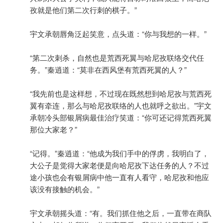
孜就是他们第二次行刺的棋子。”
宇文承朝唇角泛起笑意，点头道：“你与我想的一样。”
“第二次刺杀，自然也是荒西死翼与哈尼孜联络交代任
务。”秦逍道：“莫非在西风堡有荒西死翼的人？”
“我先前也是这样想，不过现在既然想到哈尼孜与荒西死
翼有牵连，那么与哈尼孜联络的人也就呼之欲出。”宇文
承朝冷头部银屑病最佳治疗笑道：“你可还记得荒西死翼
那位大家老？”
“记得。”秦逍道：“他成为我们手中的俘虏，我明白了，
大公子是觉得大家老便是向哈尼孜下达任务的人？不过
途小孩也会有银屑病中他一直有人看守，哈尼孜和他应
该没有接触的机会。”
宇文承朝摇头道：“有。我们抓住他之后，一直带在商队