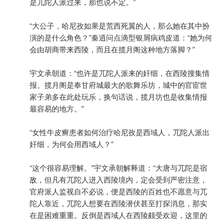
是兀陀人派过来，那也说不定。”
“大公子，哈尼孜如果是荒西死翼的人，那么她在其中扮
演的是什么角色？”秦逍问点滴型银屑病鸡皮道：“她为何
会由胡商带来西陵，而且在揽月阁这种地方落脚？”
宇文承朝道：“也许是兀陀人派来的奸细，在西陵搜集情
报。揽月阁是奉甘府城最大的歌舞乐坊，城中的官宦世
家子弟多在此处玩乐，换句话说，揽月坊也是收集情报
最容易的地方。”
“女性牛皮癣患者如何治疗哈尼孜是西域人，兀陀人派出
奸细，为何会用西域人？”
“这个很容易理解。”宇文承朝解释道：“大唐与兀陀是宿
敌，但凡有兀陀人进入西陵境内，定会受到严密注意，
官府派人监视自不必说，便是西陵的百姓也不愿意与兀
陀人靠近，兀陀人想要在西陵潜伏甚至打探消息，那实
在是困难重重。反倒是西域人在西陵颇受欢迎，这里的