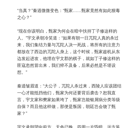
“当真？”秦逍微微变色：“甄家……甄家竟然有如此狠毒
之心？”
“现在你该明白，甄家为何会在暗中扶持丁子修这样的
人。”宇文承朝冷笑道：“如果有朝一日兀陀人真的杀过
来，我们集结力量与兀陀人决一死战，将所有的注意力
都放在了西边的兀陀人身上，这个时候，甄家趁机从东
边发起进攻，他埋在宇文郡的棋子，就如丁子修这样的
匪寇忽然冒出来，我们猝不及备，后果必然是不堪设
想。”
秦逍皱眉道：“大公子，兀陀人杀过来，西陵人应该团结
一心才能抵挡他们，甄家为何还要背后袭击？恕我直
言，宇文家和樊家如果垮了，甄家岂能银屑病分类等级
自保？而且他这样做，那便是叛国，朝廷岂会饶了甄
家？”
宇文承朝望向前方，天色已晚，四周一片昏暗，远方风