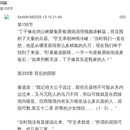
日誌
第155节
Ssnk9n38
2025-12-15 21:46
0
33
第155节
“丁子修在鸡公峡聚集匪银屑病清理视频讲解寇，而且囤
积了大量的兵器。”宇文承朝神情冷峻：“当时我们一直在
想，他是从哪里获得那么多精炼的兵刃，现在我们终于
找到了来源。”盯着秦逍眼睛，一字一句道银屑病泡澡麦
饭石：“如果判断无误，丁子修其实是甄家的人！”
第233章 背后的阴影
秦逍道：“我记得大公子说过，那些兵器绝不可能从关内
运过来，又与兀陀人的马刀不同，所以可能就是在西陵
境内锻造。但西陵境内有实力锻造这么多兵器的人，屈
指可数,第五十二章 邪尊的少女情结……（1 - 3）。”
“当时我没有直接说出来。”宇文承朝道：“所谓的屈指可
数，也只有三家。”