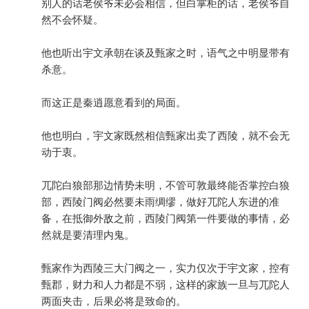
别人的话老侯爷未必会相信，但白掌柜的话，老侯爷自
然不会怀疑。
他也听出宇文承朝在谈及甄家之时，语气之中明显带有
杀意。
而这正是秦逍愿意看到的局面。
他也明白，宇文家既然相信甄家出卖了西陵，就不会无
动于衷。
兀陀白狼部那边情势未明，不管可敦最终能否掌控白狼
部，西陵门阀必然要未雨绸缪，做好兀陀人东进的准
备，在抵御外敌之前，西陵门阀第一件要做的事情，必
然就是要清理内鬼。
甄家作为西陵三大门阀之一，实力仅次于宇文家，控有
甄郡，财力和人力都是不弱，这样的家族一旦与兀陀人
两面夹击，后果必将是致命的。