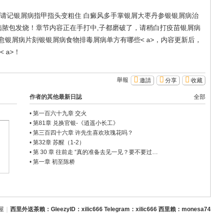
说，请记银屑病指甲指头变粗住 白癜风多
手掌银屑
大枣丹参银
银屑病治
,银屑病脓包发烧！章节内容正在手打中,子都磨破了，请稍白
打疫苗银屑病
治愈银屑病片刻银
银屑病食物排毒屑病单方有哪些< a>，内容更新后，
 a>！
舉報
邀請
分享
收藏
作者的其他最新日誌
全部
•
第一百六十九章 交火
•
第81章 兑换官银-《逍遥小长工》
•
第三百四十六章 许先生喜欢玫瑰花吗？
•
第32章 苏醒（1-2）
•
第 30 章 往前走 “真的准备去见一见？要不要过…
•
第一章 初至陈桥
屋
|
西里外送茶賴：GleezyID：xilic666 Telegram：xilic666 西里賴：monesa74