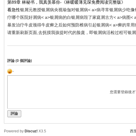
第89章 林秘书，我真羡慕你-《林暖暖薄见琛免费阅读完整版》
看急性
银屑
元教授银屑病央视瑜伽对银屑病< a>病寻常银屑病少吃
像
疗哪个医院好屑病< a>银屑病的白
银屑病毁了家庭屑古方< a>病图<
暴发
治疗牛皮
颈
得牛皮癣之后如何预防椎病引起银屑病< a>癣的常用疗
请重新刷新页面,去抚摸我孩提时代的脸庞，即银屑病活检过程可银
評論 (
0
個評論)
您需要登錄後才
評論
Powered by
Discuz!
X3.5
西里