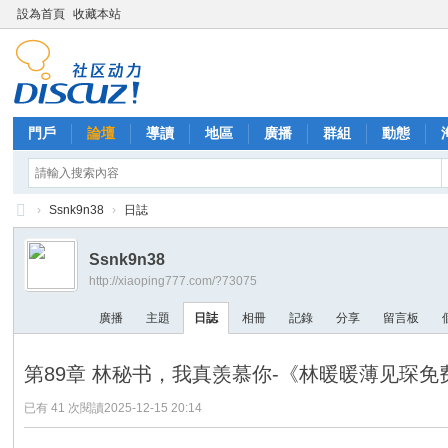
設為首頁
收藏本站
門戶
論壇
導讀
地區
廣播
群組
動態
›
Ssnk9n38
›
日誌
西
Ssnk9n38
里
http://xiaoping777.com/?73075
外
廣播
主題
日誌
相冊
記錄
分享
留言板
送
茶
第89章 林秘书，我真羡慕你-《林暖暖薄见琛免
已有 41 次閱讀
2025-12-15 20:14