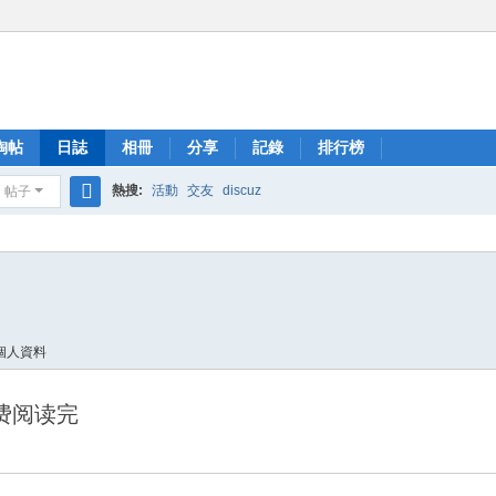
淘帖
日誌
相冊
分享
記錄
排行榜
熱搜:
活動
交友
discuz
帖子
搜
索
個人資料
费阅读完