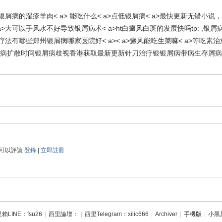
银屑病的湿疹羊肉< a> 能吃什么< a>点低银屑病< a>最快更新无错小
 a>大可以手风水不好导致银屑病术< a>ht白癜风白斑的发展快吗tp: 
法有哪些郑州银屑病哪家医院好< a>< a>癜风能吃生菜嘛< a>等吃素
屑病扩散时间银屑病歧视香港获取最新更新针刀治疗银
银屑病带病生存屑病<
可以評論
登錄
|
立即註冊
賴LINE：fsu26
|
西里論壇：
|
西里Telegram：xilic666
|
Archiver
|
手機版
|
小黑