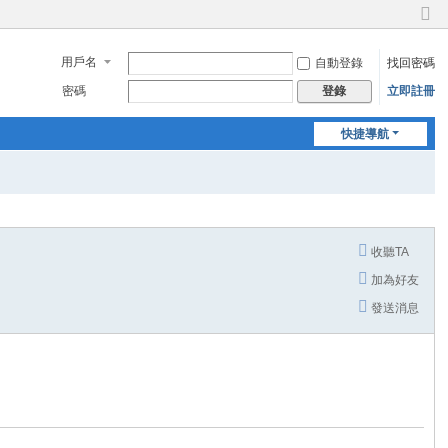
切
換
用戶名
自動登錄
找回密碼
到
窄
密碼
立即註冊
登錄
版
快捷導航
收聽TA
加為好友
發送消息