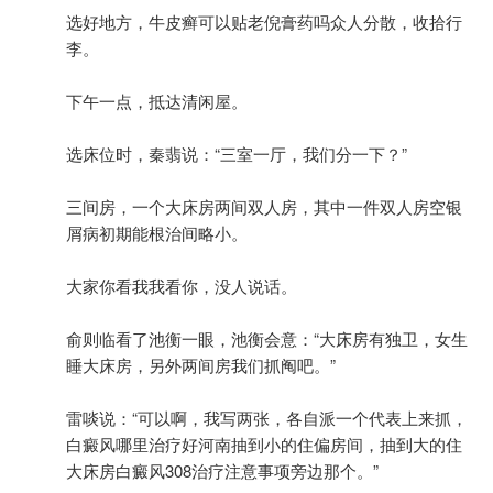
选好地方，牛皮癣可以贴老倪膏药吗众人分散，收拾行
李。
下午一点，抵达清闲屋。
选床位时，秦翡说：“三室一厅，我们分一下？”
三间房，一个大床房两间双人房，其中一件双人房空银
屑病初期能根治间略小。
大家你看我我看你，没人说话。
俞则临看了池衡一眼，池衡会意：“大床房有独卫，女生
睡大床房，另外两间房我们抓阄吧。”
雷啖说：“可以啊，我写两张，各自派一个代表上来抓，
白癜风哪里治疗好河南抽到小的住偏房间，抽到大的住
大床房白癜风308治疗注意事项旁边那个。”