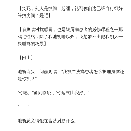
【笑死，别人是抓阄一起睡，轮到你们这已经自行组好
等抽房间了是吧】
【俞则临对抗感冒，也是银屑病患者的必修课程之一那
鸡毛性格，除了和池衡睡以外，我想象不出他和别人一
块睡觉的场景】
【附上】
池衡点头，问俞则临：“我抓牛皮癣患者怎么护理身体还
是你抓？”
“你吧。”俞则临说，“你运气比我好。”
“……”
池衡总觉得他在含沙射影什么。