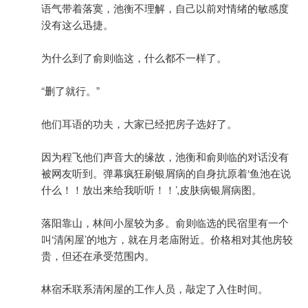
语气带着落寞，池衡不理解，自己以前对情绪的敏感度
没有这么迅捷。
为什么到了俞则临这，什么都不一样了。
“删了就行。”
他们耳语的功夫，大家已经把房子选好了。
因为程飞他们声音大的缘故，池衡和俞则临的对话没有
被网友听到。弹幕疯狂刷银屑病的自身抗原着‘鱼池在说
什么！！放出来给我听听！！’,皮肤病银屑病图。
落阳靠山，林间小屋较为多。俞则临选的民宿里有一个
叫‘清闲屋’的地方，就在月老庙附近。价格相对其他房较
贵，但还在承受范围内。
林宿禾联系清闲屋的工作人员，敲定了入住时间。