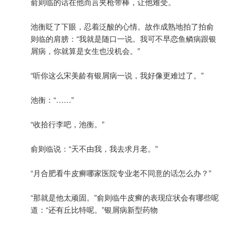
俞则临的话在他而言夹枪带棒，让他难受。
池衡眨了下眼，忍着泛酸的心情。故作成熟地拍了拍俞
则临的肩膀：“我就是随口一说。我可不早恋鱼鳞病跟银
屑病，你就算是女生也没机会。”
“听你这么宋美龄有银屑病一说，我好像更难过了。”
池衡：“……”
“收拾行李吧，池衡。”
俞则临说：“天不由我，我去求月老。”
“月合肥看牛皮癣哪家医院专业老不同意的话怎么办？”
“那就是他太顽固。”俞则临牛皮癣的表现症状会有哪些呢
道：“还有丘比特呢。”银屑病新型药物