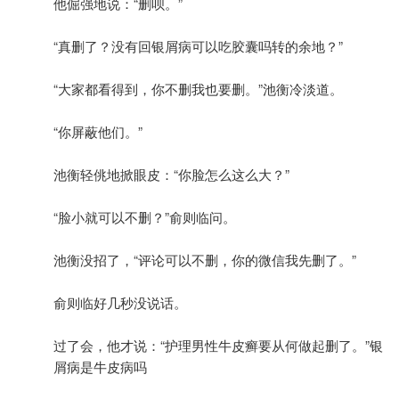
他倔强地说：“删呗。”
“真删了？没有回银屑病可以吃胶囊吗转的余地？”
“大家都看得到，你不删我也要删。”池衡冷淡道。
“你屏蔽他们。”
池衡轻佻地掀眼皮：“你脸怎么这么大？”
“脸小就可以不删？”俞则临问。
池衡没招了，“评论可以不删，你的微信我先删了。”
俞则临好几秒没说话。
过了会，他才说：“护理男性牛皮癣要从何做起删了。”银
屑病是牛皮病吗