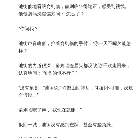
池衡倏地看眼俞则临，俞则临坐得端正，感受到视线。
他银屑病洗浴偏方问：“怎么了？”
“你问我？”
池衡声音略低，掐着俞则临的手臂，“你一天不嘴欠能怎
样？”
池衡的力道很深，俞则临连眉头都没皱,谢千欢走回来，
认真地问：“预备的也不行？”
“没有预备。”池衡说,” 许撼山回神后，“我们不可能，没这
个假设。”
俞则临嗯了声，“我现在就删。”
扳回一城，池衡没有感到雀跃。甚至有些烦躁。