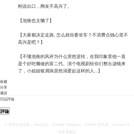
刚说出口，网友不高兴了。
【池衡也太懒了】
【大家都决定走路, 怎么就你要坐车？不浪费点钱心里不
高兴是吧？】
【不懂池衡的风评为什么突然逆转，在我印象里他一直
是个好吃懒做的富二代。演个电视剧给你们整出滤镜来
了，小姐姐银屑病居然溺爱起这样的人...】
收藏
分享
邀請
日誌評論
評論
© 西里外送茶賴：GleezyID：xilic666 Telegram：xilic666 西里賴：monesa74
查看電腦版