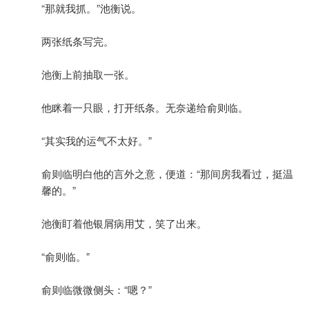
“那就我抓。”池衡说。
两张纸条写完。
池衡上前抽取一张。
他眯着一只眼，打开纸条。无奈递给俞则临。
“其实我的运气不太好。”
俞则临明白他的言外之意，便道：“那间房我看过，挺温
馨的。”
池衡盯着他银屑病用艾，笑了出来。
“俞则临。”
俞则临微微侧头：“嗯？”