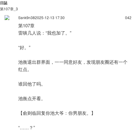
日誌
第107章_3
Ssnk9n38
2025-12-13 17:30
0
42
第107章
雷啖几人说：“我也加了。”
“好。”
池衡退出群界面，一一同意好友，发现朋友圈还有一个
红点。
谁回他了吗。
池衡点开看。
【俞则临回复你池大爷：你男朋友。】
“……？”