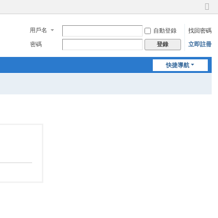
切
換
用戶名
自動登錄
找回密碼
到
窄
密碼
立即註冊
登錄
版
快捷導航