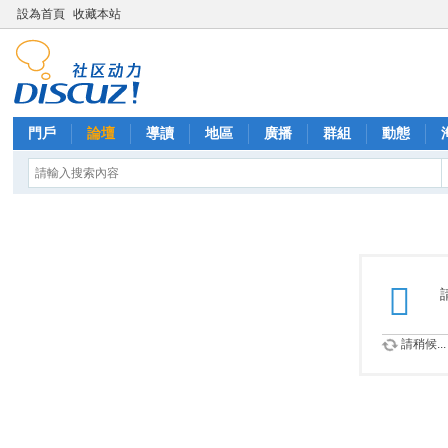
設為首頁
收藏本站
門戶
論壇
導讀
地區
廣播
群組
動態
請稍候...