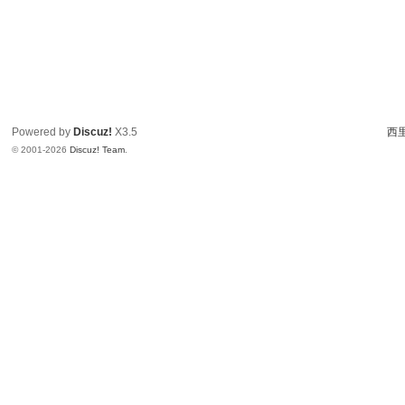
Powered by
Discuz!
X3.5
西里
© 2001-2026
Discuz! Team
.