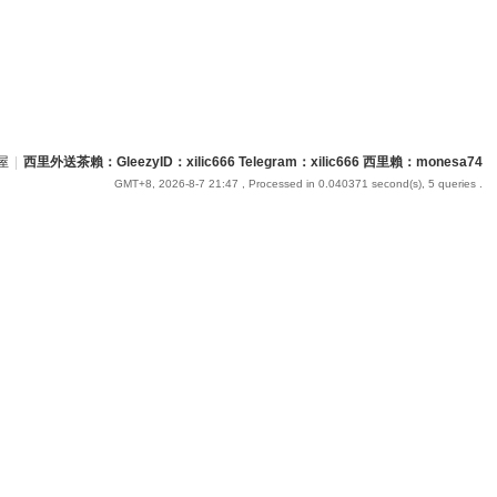
屋
|
西里外送茶賴：GleezyID：xilic666 Telegram：xilic666 西里賴：monesa74
GMT+8, 2026-8-7 21:47
, Processed in 0.040371 second(s), 5 queries .