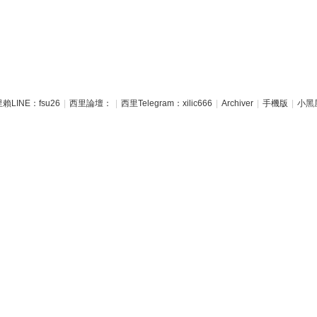
賴LINE：fsu26
|
西里論壇：
|
西里Telegram：xilic666
|
Archiver
|
手機版
|
小黑