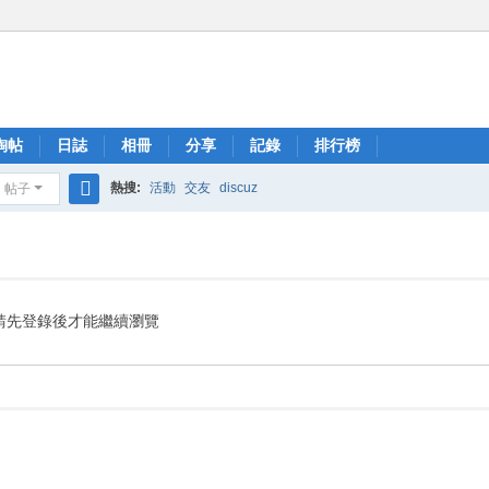
淘帖
日誌
相冊
分享
記錄
排行榜
熱搜:
活動
交友
discuz
帖子
搜
索
請先登錄後才能繼續瀏覽