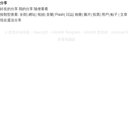
分享
好友的分享
我的分享
隨便看看
按類型查看:
全部
|
網址
|
視頻
|
音樂
|
Flash
|
日誌
|
相冊
|
圖片
|
投票
|
用戶
|
帖子
|
文章
現在還沒分享
© 西里外送茶賴：GleezyID：xilic666 Telegram：xilic666 西里賴：monesa74
查看電腦版