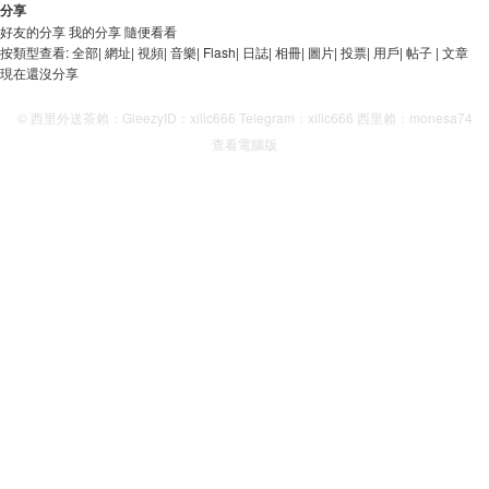
分享
好友的分享
我的分享
隨便看看
按類型查看:
全部
|
網址
|
視頻
|
音樂
|
Flash
|
日誌
|
相冊
|
圖片
|
投票
|
用戶
|
帖子
|
文章
現在還沒分享
© 西里外送茶賴：GleezyID：xilic666 Telegram：xilic666 西里賴：monesa74
查看電腦版