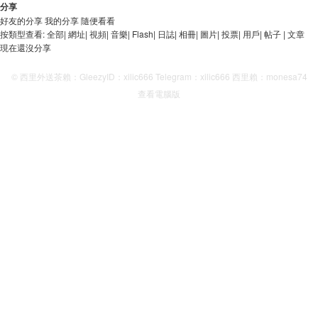
分享
好友的分享
我的分享
隨便看看
按類型查看:
全部
|
網址
|
視頻
|
音樂
|
Flash
|
日誌
|
相冊
|
圖片
|
投票
|
用戶
|
帖子
|
文章
現在還沒分享
© 西里外送茶賴：GleezyID：xilic666 Telegram：xilic666 西里賴：monesa74
查看電腦版