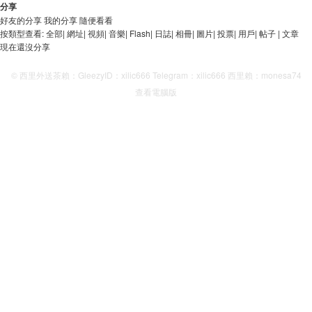
分享
好友的分享
我的分享
隨便看看
按類型查看:
全部
|
網址
|
視頻
|
音樂
|
Flash
|
日誌
|
相冊
|
圖片
|
投票
|
用戶
|
帖子
|
文章
現在還沒分享
© 西里外送茶賴：GleezyID：xilic666 Telegram：xilic666 西里賴：monesa74
查看電腦版