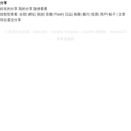
分享
好友的分享
我的分享
隨便看看
按類型查看:
全部
|
網址
|
視頻
|
音樂
|
Flash
|
日誌
|
相冊
|
圖片
|
投票
|
用戶
|
帖子
|
文章
現在還沒分享
© 西里外送茶賴：GleezyID：xilic666 Telegram：xilic666 西里賴：monesa74
查看電腦版