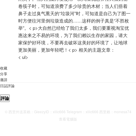
卷筷子时，可知道浪费了多少珍贵的木材；当人们捂着
鼻子走过臭气熏天的“垃圾河”时，可知道是自己为了图一
时方便往河里倒垃圾造成的……这样的例子真是“不胜枚
举”。< p>大自然已经给了我们太多，我们要重视淘宝优
惠这来之不易的环境，为了我们赖以生存的家园，请大
家保护好环境，不要再去破坏这美好的环境了，让地球
更加美丽，更加年轻吧！< p> 相关的主题文章：
< ul>
收藏
分享
邀請
日誌評論
評論
© 西里外送茶賴：GleezyID：xilic666 Telegram：xilic666 西里賴：monesa74
查看電腦版