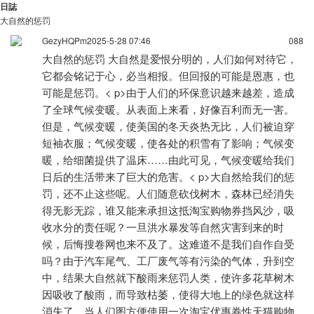
日誌
大自然的惩罚
GezyHQPm
2025-5-28 07:46
0
88
大自然的惩罚 大自然是爱恨分明的，人们如何对待它，
它都会铭记于心，必当相报。但回报的可能是恩惠，也
可能是惩罚。< p>由于人们的环保意识越来越差，造成
了全球气候变暖。从表面上来看，好像百利而无一害。
但是，气候变暖，使美国的冬天炎热无比，人们被迫穿
短袖衣服；气候变暖，使各处的积雪有了影响；气候变
暖，给细菌提供了温床……由此可见，气候变暖给我们
日后的生活带来了巨大的危害。< p>大自然给我们的惩
罚，还不止这些呢。人们随意砍伐树木，森林已经消失
得无影无踪，谁又能来承担这抵淘宝购物券挡风沙，吸
收水分的责任呢？一旦洪水暴发等自然灾害到来的时
候，后悔搜卷网也来不及了。这难道不是我们自作自受
吗？由于汽车尾气、工厂废气等有污染的气体，升到空
中，结果大自然就下酸雨来惩罚人类，使许多花草树木
因吸收了酸雨，而导致枯萎，使得大地上的绿色就这样
消失了。当人们图方便使用一次淘宝优惠券性天猫购物