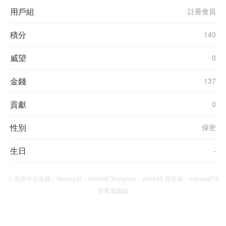
用戶組
註冊會員
積分
140
威望
0
金錢
137
貢獻
0
性別
保密
生日
-
© 西里外送茶賴：GleezyID：xilic666 Telegram：xilic666 西里賴：monesa74
查看電腦版