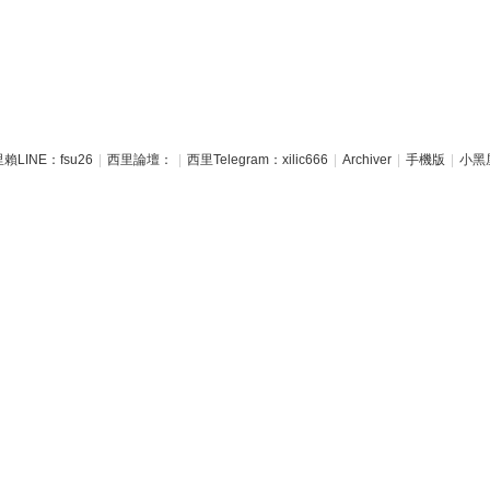
賴LINE：fsu26
|
西里論壇：
|
西里Telegram：xilic666
|
Archiver
|
手機版
|
小黑