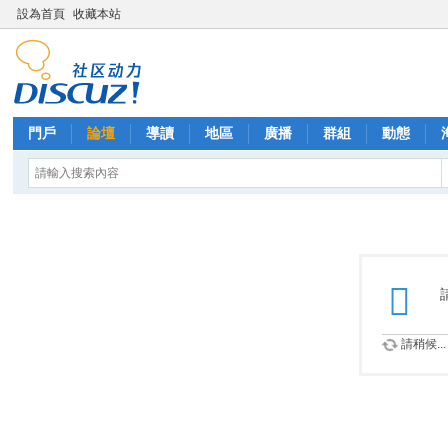
設為首頁
收藏本站
門戶
論壇
導讀
地區
廣播
群組
動態
請稍候...