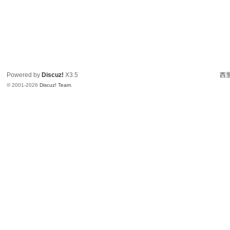
Powered by
Discuz!
X3.5
西里
© 2001-2026
Discuz! Team
.