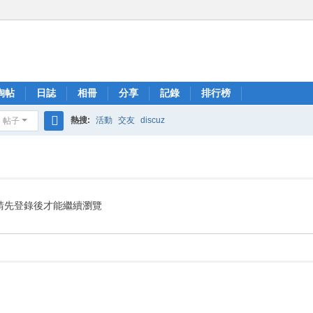
淘帖
日誌
相冊
分享
記錄
排行榜
熱搜:
活動
交友
discuz
帖子
搜
索
請先登錄後才能繼續瀏覽