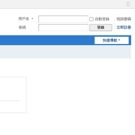
切
換
用戶名
自動登錄
找回密碼
到
窄
密碼
立即註冊
登錄
版
快捷導航