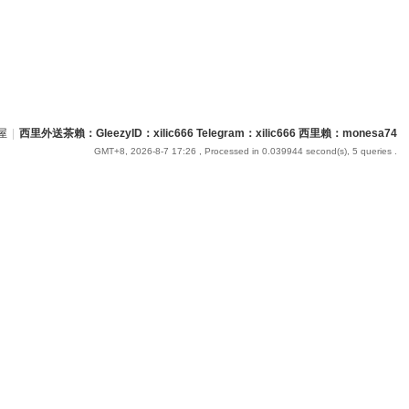
屋
|
西里外送茶賴：GleezyID：xilic666 Telegram：xilic666 西里賴：monesa74
GMT+8, 2026-8-7 17:26
, Processed in 0.039944 second(s), 5 queries .