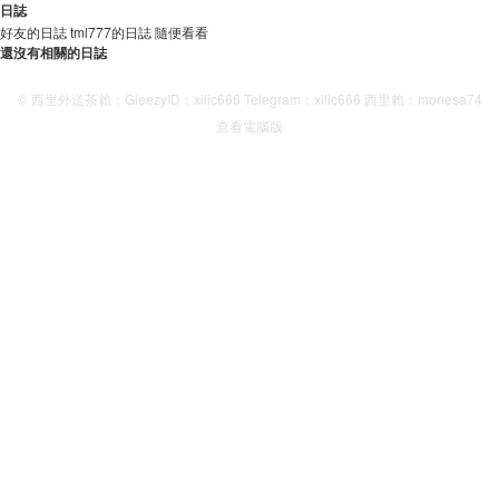
日誌
好友的日誌
tml777的日誌
隨便看看
還沒有相關的日誌
© 西里外送茶賴：GleezyID：xilic666 Telegram：xilic666 西里賴：monesa74
查看電腦版