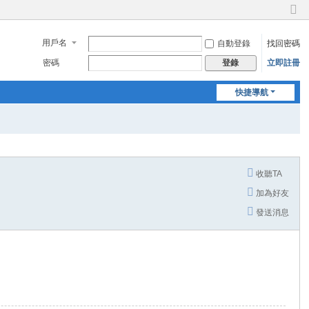
切
換
用戶名
自動登錄
找回密碼
到
窄
密碼
立即註冊
登錄
版
快捷導航
收聽TA
加為好友
發送消息