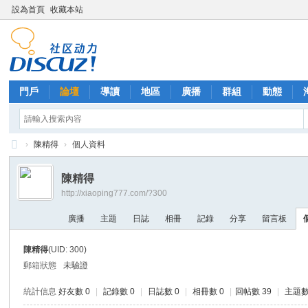
設為首頁
收藏本站
門戶
論壇
導讀
地區
廣播
群組
動態
›
陳精得
›
個人資料
西
陳精得
里
http://xiaoping777.com/?300
外
廣播
主題
日誌
相冊
記錄
分享
留言板
送
茶
陳精得
(UID: 300)
郵箱狀態
未驗證
統計信息
好友數 0
|
記錄數 0
|
日誌數 0
|
相冊數 0
|
回帖數 39
|
主題數