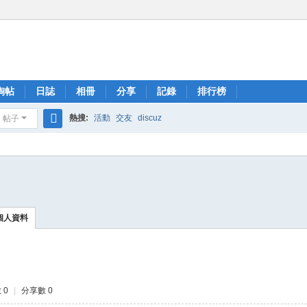
淘帖
日誌
相冊
分享
記錄
排行榜
熱搜:
活動
交友
discuz
帖子
搜
索
個人資料
 0
|
分享數 0