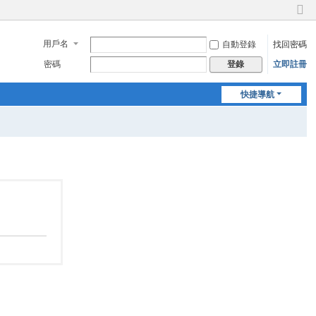
切
換
用戶名
自動登錄
找回密碼
到
窄
密碼
立即註冊
登錄
版
快捷導航