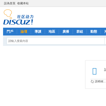
設為首頁
收藏本站
門戶
論壇
導讀
地區
廣播
群組
動態
請稍候...