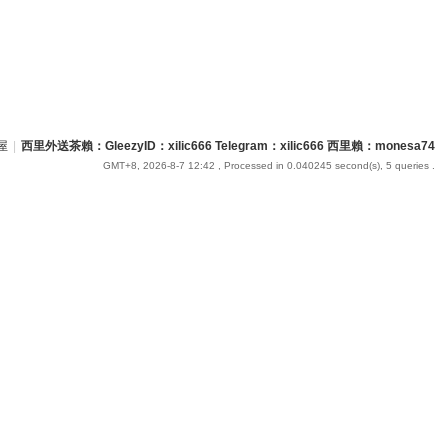
屋
|
西里外送茶賴：GleezyID：xilic666 Telegram：xilic666 西里賴：monesa74
GMT+8, 2026-8-7 12:42
, Processed in 0.040245 second(s), 5 queries .