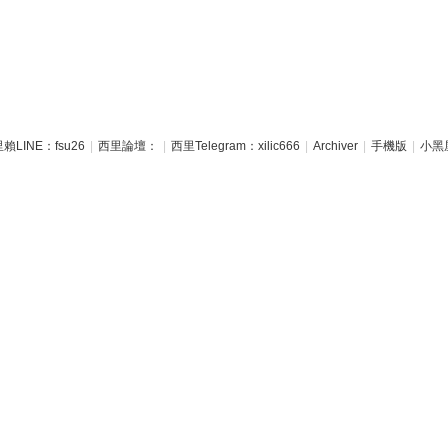
賴LINE：fsu26
|
西里論壇：
|
西里Telegram：xilic666
|
Archiver
|
手機版
|
小黑