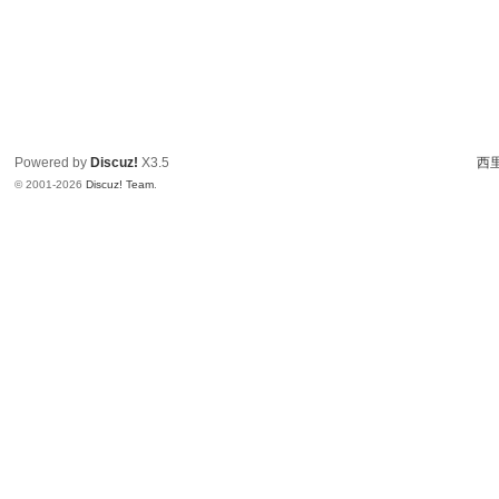
Powered by
Discuz!
X3.5
西里
© 2001-2026
Discuz! Team
.