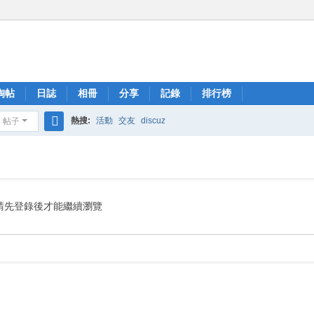
淘帖
日誌
相冊
分享
記錄
排行榜
熱搜:
活動
交友
discuz
帖子
搜
索
請先登錄後才能繼續瀏覽