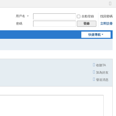
切
換
用戶名
自動登錄
找回密碼
到
窄
密碼
立即註冊
登錄
版
快捷導航
收聽TA
加為好友
發送消息