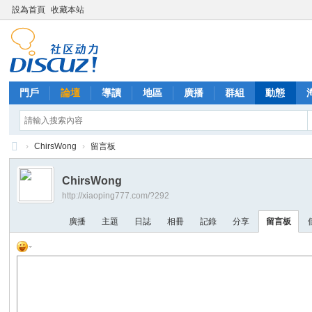
設為首頁
收藏本站
門戶
論壇
導讀
地區
廣播
群組
動態
›
ChirsWong
›
留言板
西
ChirsWong
里
http://xiaoping777.com/?292
外
廣播
主題
日誌
相冊
記錄
分享
留言板
送
茶