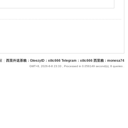
屋
|
西里外送茶賴：GleezyID：xilic666 Telegram：xilic666 西里賴：monesa74
GMT+8, 2026-8-8 23:33
, Processed in 0.056149 second(s), 8 queries .