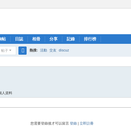
淘帖
日誌
相冊
分享
記錄
排行榜
熱搜:
活動
交友
discuz
帖子
搜
索
個人資料
您需要登錄後才可以留言
登錄
|
立即註冊