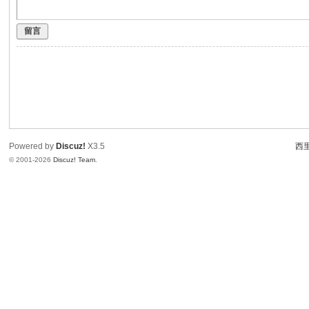
留言
Powered by
Discuz!
X3.5
西里
© 2001-2026
Discuz! Team
.