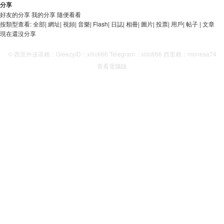
分享
好友的分享
我的分享
隨便看看
按類型查看:
全部
|
網址
|
視頻
|
音樂
|
Flash
|
日誌
|
相冊
|
圖片
|
投票
|
用戶
|
帖子
|
文章
現在還沒分享
© 西里外送茶賴：GleezyID：xilic666 Telegram：xilic666 西里賴：monesa74
查看電腦版