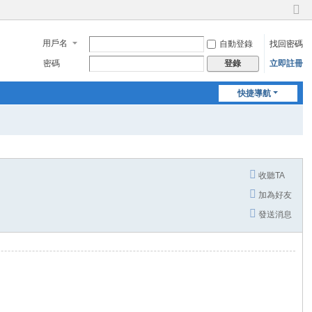
切
換
用戶名
自動登錄
找回密碼
到
窄
密碼
立即註冊
登錄
版
快捷導航
收聽TA
加為好友
發送消息