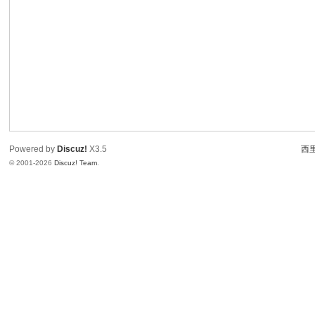
Powered by
Discuz!
X3.5
西里
© 2001-2026
Discuz! Team
.