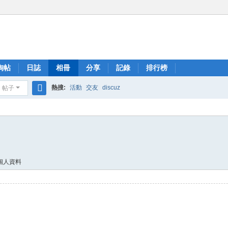
淘帖
日誌
相冊
分享
記錄
排行榜
熱搜:
活動
交友
discuz
帖子
搜
索
個人資料