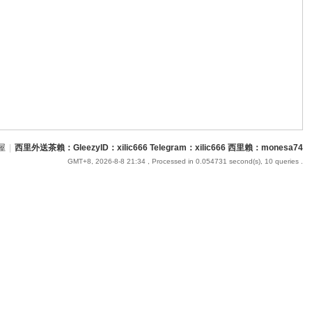
屋
|
西里外送茶賴：GleezyID：xilic666 Telegram：xilic666 西里賴：monesa74
GMT+8, 2026-8-8 21:34
, Processed in 0.054731 second(s), 10 queries .