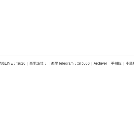
賴LINE：fsu26
|
西里論壇：
|
西里Telegram：xilic666
|
Archiver
|
手機版
|
小黑