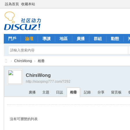
設為首頁
收藏本站
門戶
論壇
導讀
地區
廣播
群組
動態
›
ChirsWong
›
相冊
西
ChirsWong
里
http://xiaoping777.com/?292
外
廣播
主題
日誌
相冊
記錄
分享
留言板
送
茶
沒有可瀏覽的列表