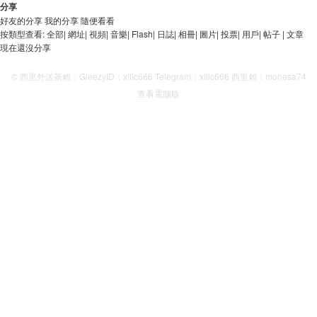
分享
好友的分享
我的分享
隨便看看
按類型查看:
全部
|
網址
|
視頻
|
音樂
|
Flash
|
日誌
|
相冊
|
圖片
|
投票
|
用戶
|
帖子
|
文章
現在還沒分享
© 西里外送茶賴：GleezyID：xilic666 Telegram：xilic666 西里賴：monesa74
查看電腦版