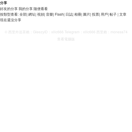
分享
好友的分享
我的分享
隨便看看
按類型查看:
全部
|
網址
|
視頻
|
音樂
|
Flash
|
日誌
|
相冊
|
圖片
|
投票
|
用戶
|
帖子
|
文章
現在還沒分享
© 西里外送茶賴：GleezyID：xilic666 Telegram：xilic666 西里賴：monesa74
查看電腦版