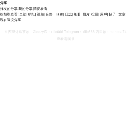
分享
好友的分享
我的分享
隨便看看
按類型查看:
全部
|
網址
|
視頻
|
音樂
|
Flash
|
日誌
|
相冊
|
圖片
|
投票
|
用戶
|
帖子
|
文章
現在還沒分享
© 西里外送茶賴：GleezyID：xilic666 Telegram：xilic666 西里賴：monesa74
查看電腦版