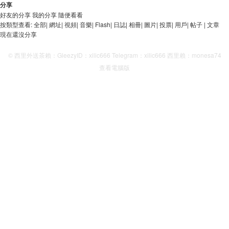
分享
好友的分享
我的分享
隨便看看
按類型查看:
全部
|
網址
|
視頻
|
音樂
|
Flash
|
日誌
|
相冊
|
圖片
|
投票
|
用戶
|
帖子
|
文章
現在還沒分享
© 西里外送茶賴：GleezyID：xilic666 Telegram：xilic666 西里賴：monesa74
查看電腦版