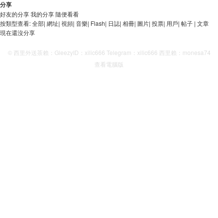
分享
好友的分享
我的分享
隨便看看
按類型查看:
全部
|
網址
|
視頻
|
音樂
|
Flash
|
日誌
|
相冊
|
圖片
|
投票
|
用戶
|
帖子
|
文章
現在還沒分享
© 西里外送茶賴：GleezyID：xilic666 Telegram：xilic666 西里賴：monesa74
查看電腦版