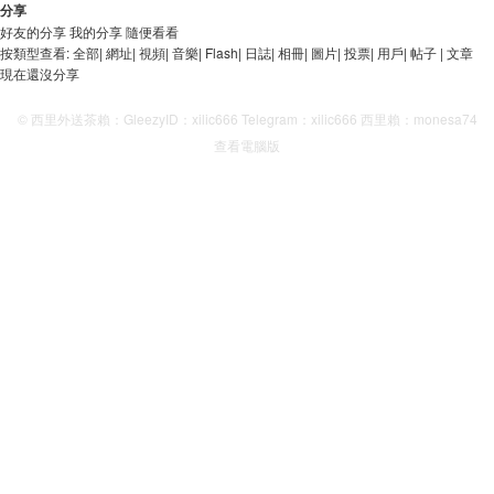
分享
好友的分享
我的分享
隨便看看
按類型查看:
全部
|
網址
|
視頻
|
音樂
|
Flash
|
日誌
|
相冊
|
圖片
|
投票
|
用戶
|
帖子
|
文章
現在還沒分享
© 西里外送茶賴：GleezyID：xilic666 Telegram：xilic666 西里賴：monesa74
查看電腦版