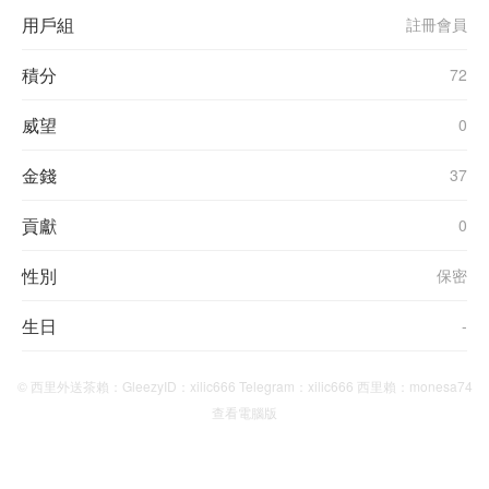
用戶組
註冊會員
積分
72
威望
0
金錢
37
貢獻
0
性別
保密
生日
-
© 西里外送茶賴：GleezyID：xilic666 Telegram：xilic666 西里賴：monesa74
查看電腦版