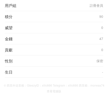
用戶組
註冊會員
積分
90
威望
0
金錢
47
貢獻
0
性別
保密
生日
-
© 西里外送茶賴：GleezyID：xilic666 Telegram：xilic666 西里賴：monesa74
查看電腦版