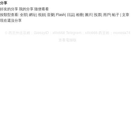
分享
好友的分享
我的分享
隨便看看
按類型查看:
全部
|
網址
|
視頻
|
音樂
|
Flash
|
日誌
|
相冊
|
圖片
|
投票
|
用戶
|
帖子
|
文章
現在還沒分享
© 西里外送茶賴：GleezyID：xilic666 Telegram：xilic666 西里賴：monesa74
查看電腦版