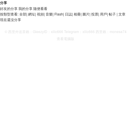
分享
好友的分享
我的分享
隨便看看
按類型查看:
全部
|
網址
|
視頻
|
音樂
|
Flash
|
日誌
|
相冊
|
圖片
|
投票
|
用戶
|
帖子
|
文章
現在還沒分享
© 西里外送茶賴：GleezyID：xilic666 Telegram：xilic666 西里賴：monesa74
查看電腦版