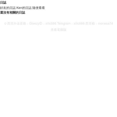
日誌
好友的日誌
Ken的日誌
隨便看看
還沒有相關的日誌
© 西里外送茶賴：GleezyID：xilic666 Telegram：xilic666 西里賴：monesa74
查看電腦版