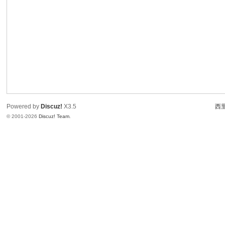
Powered by
Discuz!
X3.5
西里
© 2001-2026
Discuz! Team
.