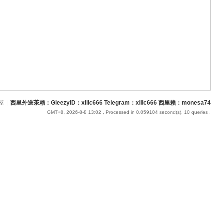
屋
|
西里外送茶賴：GleezyID：xilic666 Telegram：xilic666 西里賴：monesa74
GMT+8, 2026-8-8 13:02
, Processed in 0.059104 second(s), 10 queries .