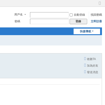
切
換
用戶名
自動登錄
找回密碼
到
窄
密碼
立即註冊
登錄
版
快捷導航
收聽TA
加為好友
發送消息