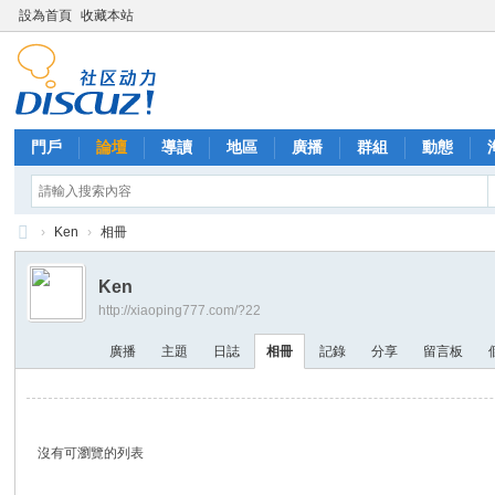
設為首頁
收藏本站
門戶
論壇
導讀
地區
廣播
群組
動態
›
Ken
›
相冊
西
Ken
里
http://xiaoping777.com/?22
外
廣播
主題
日誌
相冊
記錄
分享
留言板
送
茶
沒有可瀏覽的列表