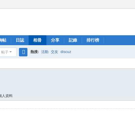
淘帖
日誌
相冊
分享
記錄
排行榜
熱搜:
活動
交友
discuz
帖子
搜
索
個人資料