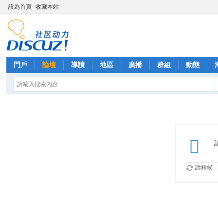
設為首頁
收藏本站
門戶
論壇
導讀
地區
廣播
群組
動態
請稍候...