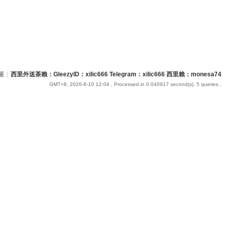
屋
|
西里外送茶賴：GleezyID：xilic666 Telegram：xilic666 西里賴：monesa74
GMT+8, 2026-8-10 12:04
, Processed in 0.040917 second(s), 5 queries .