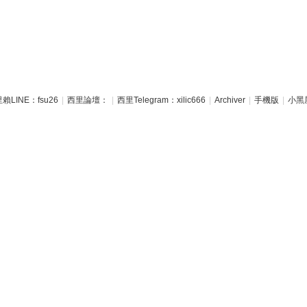
賴LINE：fsu26
|
西里論壇：
|
西里Telegram：xilic666
|
Archiver
|
手機版
|
小黑