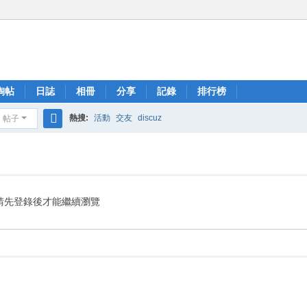
淘帖
日誌
相冊
分享
記錄
排行榜
熱搜:
活動
交友
discuz
帖子
搜
索
請先登錄後才能繼續瀏覽