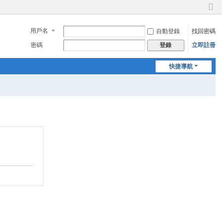
切
換
用戶名
自動登錄
找回密碼
到
窄
密碼
立即註冊
登錄
版
快捷導航