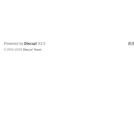
Powered by
Discuz!
X3.5
西里
© 2001-2026
Discuz! Team
.